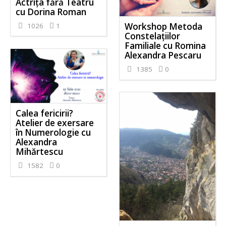
Actrița fără Teatru
cu Dorina Roman
Workshop Metoda
1026
1
Constelațiilor
Familiale cu Romina
Alexandra Pescaru
1385
0
Calea fericirii?
Atelier de exersare
în Numerologie cu
Alexandra
Mihărtescu
1582
0