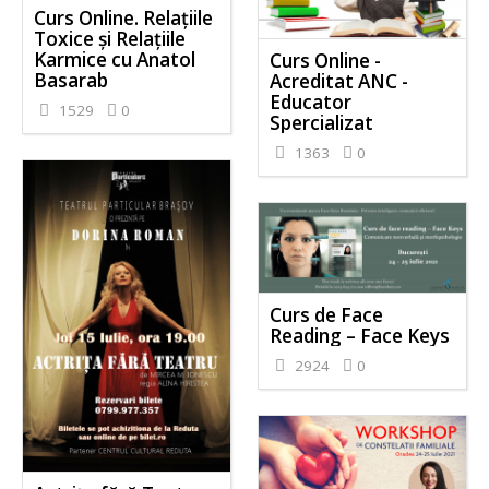
Curs Online. Relațiile
Toxice și Relațiile
Karmice cu Anatol
Curs Online -
Basarab
Acreditat ANC -
Educator
1529
0
Spercializat
1363
0
Curs de Face
Reading – Face Keys
2924
0