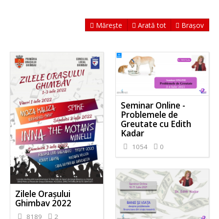
Mărește
Arată tot
Brașov
Seminar Online -
Problemele de
Greutate cu Edith
Kadar
1054
0
Zilele Orașului
Ghimbav 2022
8189
2