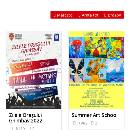
Mărește
Arată tot
Brașov
Zilele Orașului
Summer Art School
Ghimbav 2022
1882
2
8189
2