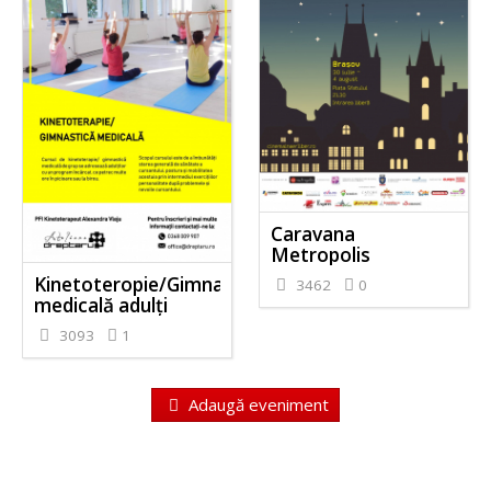
Caravana
Metropolis
Kinetoteropie/Gimnastică
3462
0
medicală adulți
3093
1
Adaugă eveniment