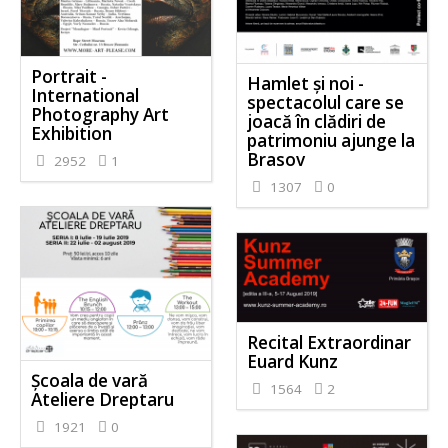
Portrait -
Hamlet și noi -
International
spectacolul care se
Photography Art
joacă în clădiri de
Exhibition
patrimoniu ajunge la
Brasov
2952
1
1307
0
Recital Extraordinar
Euard Kunz
Școala de vară
1564
2
Ateliere Dreptaru
1921
0