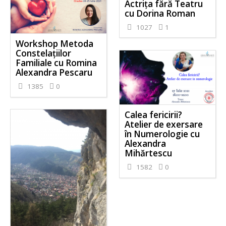
Actrița fără Teatru
cu Dorina Roman
1027
1
Workshop Metoda
Constelațiilor
Familiale cu Romina
Alexandra Pescaru
1385
0
Calea fericirii?
Atelier de exersare
în Numerologie cu
Alexandra
Mihărtescu
1582
0