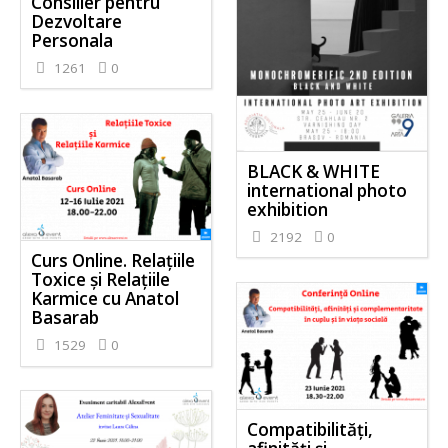
Consilier pentru
Dezvoltare
Personala
1261
0
BLACK & WHITE
international photo
exhibition
2192
0
Curs Online. Relațiile
Toxice și Relațiile
Karmice cu Anatol
Basarab
1529
0
Compatibilități,