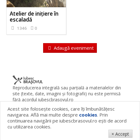
Atelier de inițiere în
escaladă
1346
0
Adaugă eveniment
Reproducerea integrală sau parţială a materialelor din
site (texte, date, imagini şi fotografii) nu este permisă
fără acordul iubescbrasovul.ro
Acest site foloseşte cookies, care îţi îmbunătăţesc
Termeni şi condiţii
Contact
Despre proiect
FAQ
navigarea. Află mai multe despre
cookies
. Prin
Cookies
Publicitate
continuarea navigării pe iubescbrasovul.ro eşti de acord
© 2026 iubescbrasovul.ro
cu utilizarea cookies.
× Accept