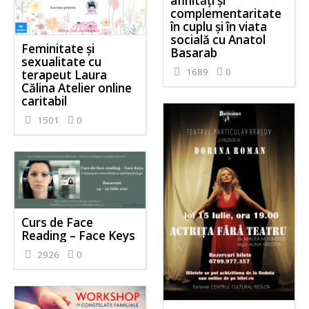
afinități și
complementaritate
în cuplu și în viata
socială cu Anatol
Feminitate și
Basarab
sexualitate cu
1689
0
terapeut Laura
Călina Atelier online
caritabil
1501
0
Curs de Face
Reading – Face Keys
2926
0