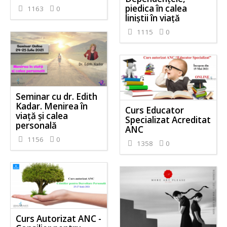
piedica în calea
1163
0
liniștii în viață
1115
0
Seminar cu dr. Edith
Kadar. Menirea în
Curs Educator
viață și calea
Specializat Acreditat
personală
ANC
1156
0
1358
0
Curs Autorizat ANC -