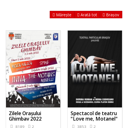
Mărește
Arată tot
Brașov
Zilele Orașului
Spectacol de teatru
Ghimbav 2022
"Love me, Motanel"
8189
2
3853
2