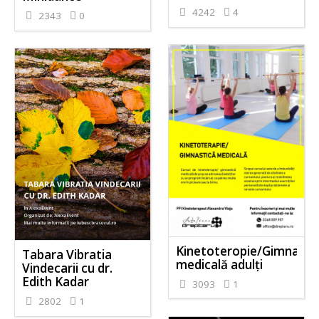
4242
4
2343
0
Kinetoteropie/Gimnasti
Tabara Vibratia
medicală adulți
Vindecarii cu dr.
Edith Kadar
3093
1
2802
1