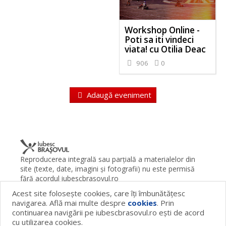
Workshop Online -
Poti sa iti vindeci
viata! cu Otilia Deac
906
0
Adaugă eveniment
Reproducerea integrală sau parţială a materialelor din
site (texte, date, imagini şi fotografii) nu este permisă
fără acordul iubescbrasovul.ro
Acest site foloseşte cookies, care îţi îmbunătăţesc
Termeni şi condiţii
Contact
Despre proiect
FAQ
navigarea. Află mai multe despre
cookies
. Prin
Cookies
Publicitate
continuarea navigării pe iubescbrasovul.ro eşti de acord
© 2026 iubescbrasovul.ro
cu utilizarea cookies.