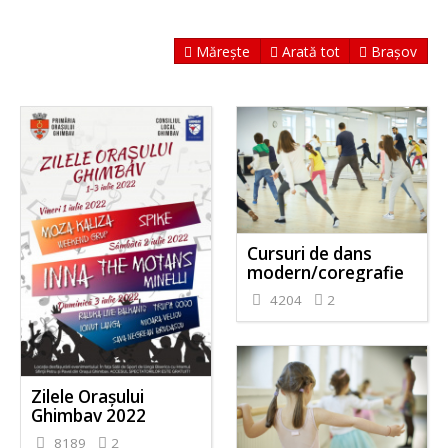
Mărește
Arată tot
Brașov
Cursuri de dans
modern/coregrafie
4204
2
Zilele Orașului
Ghimbav 2022
8189
2