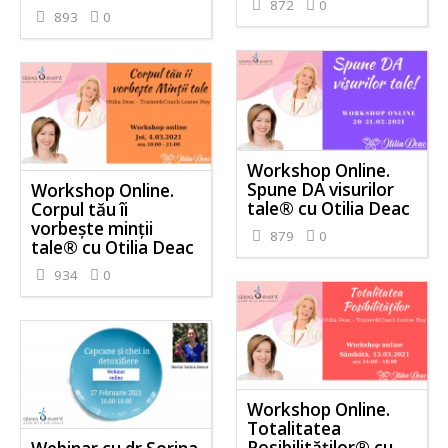
872
0
893
0
Workshop Online.
Spune DA visurilor
Workshop Online.
tale® cu Otilia Deac
Corpul tău îi
vorbește minții
879
0
tale® cu Otilia Deac
934
0
Workshop Online.
Totalitatea
Posibilităților® cu