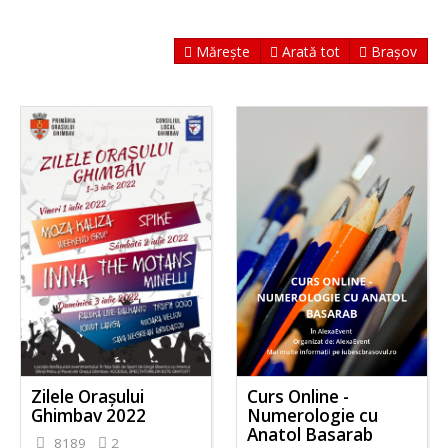
Mărește
Arată tot
Brașov
Zilele Orașului
Curs Online -
Ghimbav 2022
Numerologie cu
Anatol Basarab
8189
2