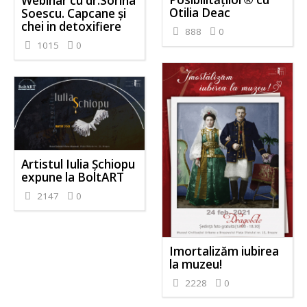
Webinar cu dr.Sorina
Otilia Deac
Soescu. Capcane și
chei in detoxifiere
888
0
1015
0
Artistul Iulia Șchiopu
expune la BoltART
2147
0
Imortalizăm iubirea
la muzeu!
2228
0