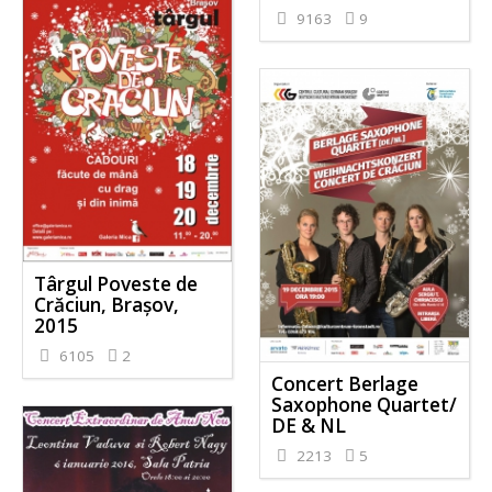
9163
9
Târgul Poveste de
Crăciun, Brașov,
2015
6105
2
Concert Berlage
Saxophone Quartet/
DE & NL
2213
5