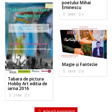
poetului Mihai
Eminescu
2495
1
Magie şi Fantezie
1819
0
Tabara de pictura
Hobby Art editia de
iarna 2016
2198
1
Adaugă eveniment