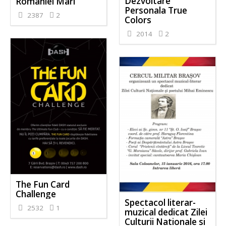
Dezvoltare
României Mari
Personala True
2387
2
Colors
2014
2
The Fun Card
Challenge
Spectacol literar-
2532
1
muzical dedicat Zilei
Culturii Nationale si