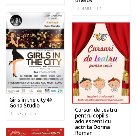
Brasov
4381
2
Girls in the city @
Goha Studio
Cursuri de teatru
6773
3
pentru copii si
adolescenti cu
actrita Dorina
Roman