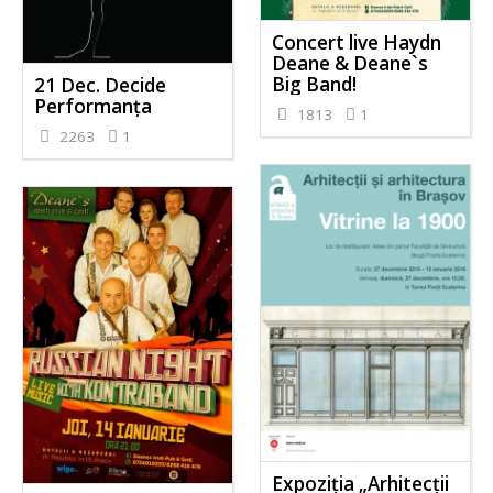
Concert live Haydn
Deane & Deane`s
Big Band!
21 Dec. Decide
Performanța
1813
1
2263
1
Expoziția „Arhitecții