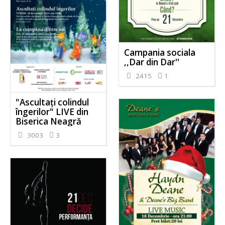
Campania sociala
,,Dar din Dar''
2415
1
"Ascultaţi colindul
îngerilor" LIVE din
Biserica Neagră
3003
3