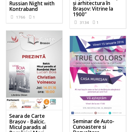
și arhitectura în
Russian Night with
Brașov: Vitrine la
Kontraband
1900”
1766
1
3134
1
Seara de Carte
Seminar de Auto-
Braşov - Balcic.
Cunoastere si
Micul paradis al