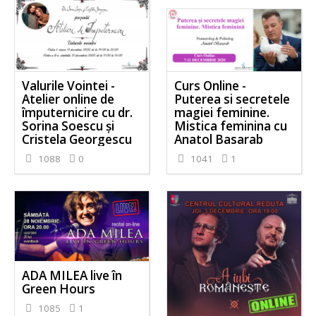
Curs Online -
Valurile Vointei -
Puterea si secretele
Atelier online de
magiei feminine.
împuternicire cu dr.
Mistica feminina cu
Sorina Soescu și
Anatol Basarab
Cristela Georgescu
1041
1
1088
0
ADA MILEA live în
Green Hours
1085
1