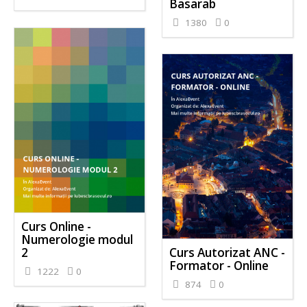
Basarab
1380
0
Curs Online -
Numerologie modul
2
Curs Autorizat ANC -
Formator - Online
1222
0
874
0