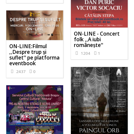
ON-LINE - Concert
folk ,,A iubi
românește''
ON-LINE:Filmul
,,Despre trup și
1204
1
suflet'' pe platforma
eventbook
2437
0