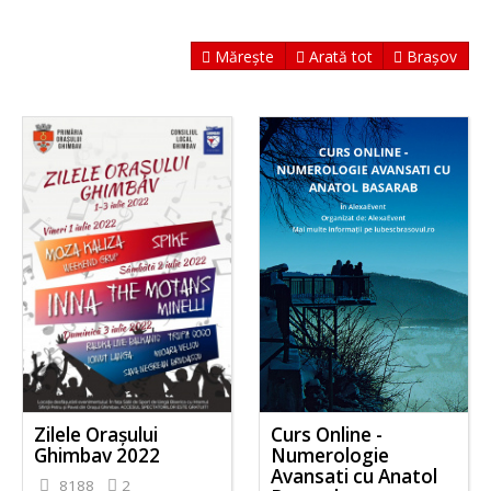
Mărește
Arată tot
Brașov
Zilele Orașului
Curs Online -
Ghimbav 2022
Numerologie
Avansati cu Anatol
8188
2