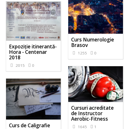
Curs Numerologie
Brasov
Expoziție itinerantă-
Hora - Centenar
1255
0
2018
2015
0
Cursuri acreditate
de Instructor
Aerobic-Fitness
Curs de Caligrafie
1645
1