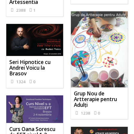
Artessentia
2388
1
Seri Hipnotice cu
Andrei Voicu la
Brasov
1324
0
Grup Nou de
Artterapie pentru
Adulţi
1238
0
Curs Oana Sorescu