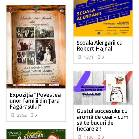
Școala Alergării cu
Robert Hajnal
1371
0
Expoziţia "Povestea
unor familii din Ţara
Făgăraşului"
Gustul succesului cu
2362
0
aromă de ceai – cum
să te bucuri de
fiecare zi!
1130
0