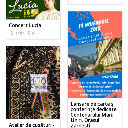
Concert Lucia
1194
0
Lansare de carte și
conferințe dedicate
Centenarului Marii
Uniri, Orașul
Atelier de cusături -
Zărnești