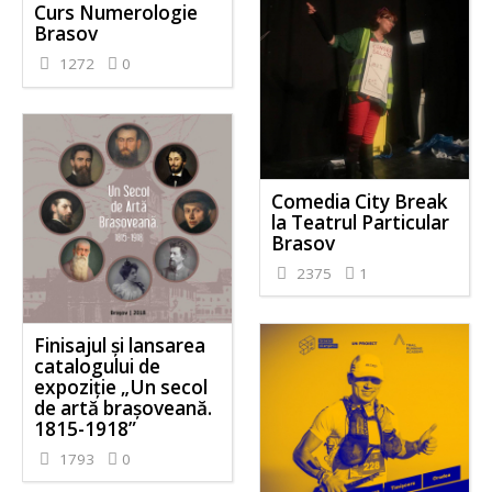
Curs Numerologie
Brasov
1272
0
Comedia City Break
la Teatrul Particular
Brasov
2375
1
Finisajul şi lansarea
catalogului de
expoziţie „Un secol
de artă brașoveană.
1815-1918”
1793
0