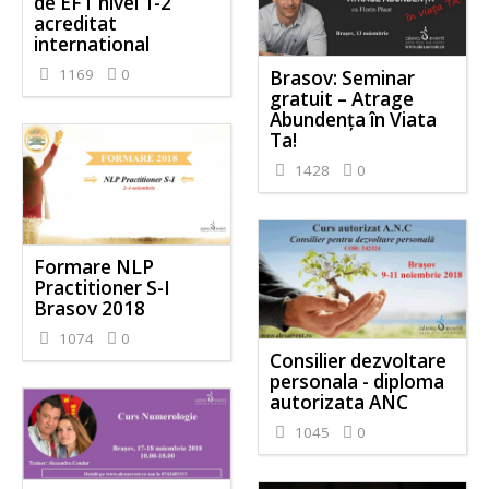
de EFT nivel 1-2
acreditat
international
1169
0
Brasov: Seminar
gratuit – Atrage
Abundența în Viata
Ta!
1428
0
Formare NLP
Practitioner S-I
Brasov 2018
1074
0
Consilier dezvoltare
personala - diploma
autorizata ANC
1045
0