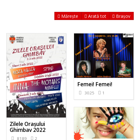
Mărește
Arată tot
Brașov
Femei! Femei!
3025
1
Zilele Orașului
Ghimbav 2022
8189
2