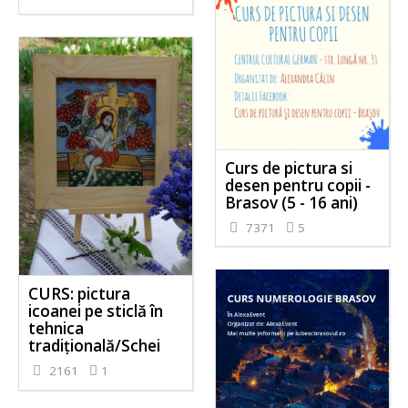
Curs de pictura si
desen pentru copii -
Brasov (5 - 16 ani)
7371
5
CURS: pictura
icoanei pe sticlă în
tehnica
tradițională/Schei
2161
1