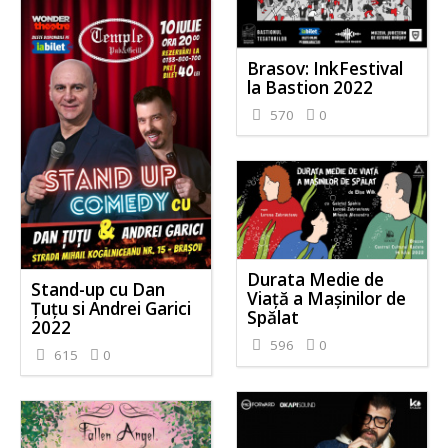
Brasov: InkFestival
la Bastion 2022
570
0
Durata Medie de
Stand-up cu Dan
Viață a Mașinilor de
Țuțu si Andrei Garici
Spălat
2022
596
0
615
0