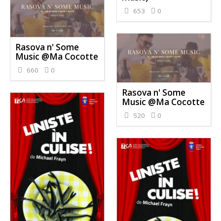
653
0
Rasova n' Some
Music @Ma Cocotte
660
0
Rasova n' Some
Music @Ma Cocotte
520
0