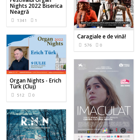
Nights 2022 Biserica
Neagră
1341
1
Caragiale e de vină!
576
0
Organ Nights - Erich
Türk (Cluj)
512
0