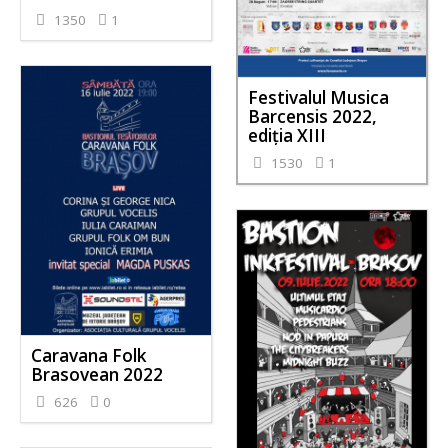
1350
1
Festivalul Musica
Barcensis 2022,
ediţia XIII
1530
1
Caravana Folk
Brasovean 2022
626
0