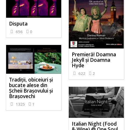
Disputa
656
0
Premieră! Doamna
Jekyll și Doamna
Hyde
622
2
Tradiții, obiceiuri și
bucate alese din
Șcheii Brașovului și
Brașovechi
1325
1
Italian Night (Food
& Wine) @ One Soul