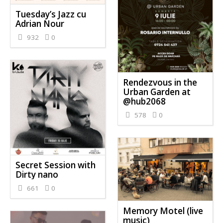
Tuesday’s Jazz cu
Adrian Nour
932
0
Rendezvous in the
Urban Garden at
@hub2068
578
0
Secret Session with
Dirty nano
661
0
Memory Motel (live
music)