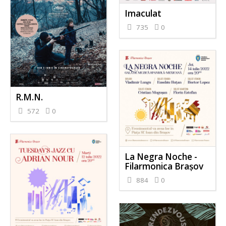
Imaculat
735
0
R.M.N.
572
0
La Negra Noche -
Filarmonica Brașov
884
0