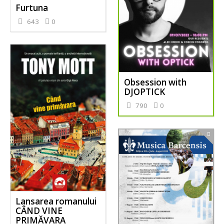
Furtuna
643
0
Obsession with
DJOPTICK
790
0
Lansarea romanului
CÂND VINE
PRIMĂVARA