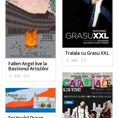
Tralala cu Grasu XXL
686
0
Fallen Angel live la
Bastionul Artiștilor
626
0
Festivalul Organ