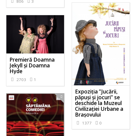
806
3
Premieră Doamna
Jekyll și Doamna
Hyde
2703
1
Expoziţia ”Jucării,
păpuși și jocuri” se
deschide la Muzeul
Civilizației Urbane a
Brașovului
1377
0