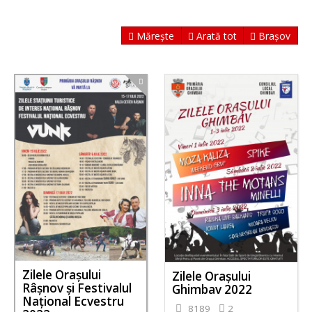
Mărește
Arată tot
Brașov
Zilele Orașului
Zilele Orașului
Râșnov și Festivalul
Ghimbav 2022
Național Ecvestru
8189
2