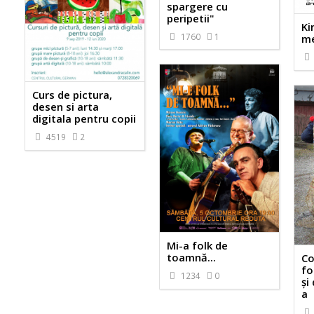
spargere cu
peripetii"
Ki
1760
1
me
Curs de pictura,
desen si arta
digitala pentru copii
4519
2
Mi-a folk de
toamnă...
Co
fo
1234
0
și 
a