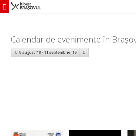
iubescbraşovul.ro
Calendar evenimente
Calendar de evenimente în Brașo
9 august '19 - 11 septembrie '19