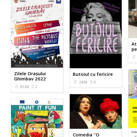
At
pe
Zilele Orașului
Butoiul cu fericire
Ghimbav 2022
2484
4
8188
2
Comedia "O