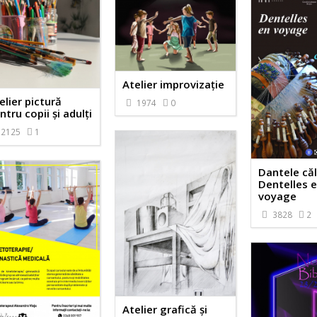
Atelier improvizație
elier pictură
1974
0
ntru copii și adulți
2125
1
Dantele căl
Dentelles 
voyage
3828
2
Atelier grafică și