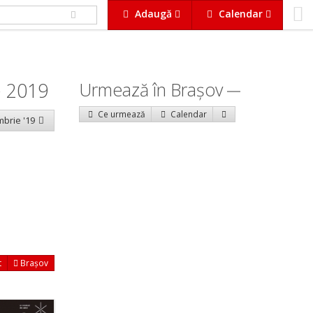
Adaugă
Calendar
e 2019
Urmează în Braşov
Ce urmează
Calendar
mbrie '19
t
Brașov