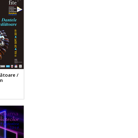
ătoare /
en