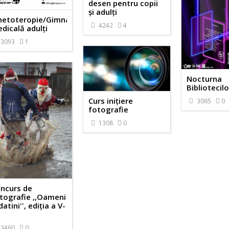
desen pentru copii
și adulți
netoteropie/Gimnastică
4242
4
dicală adulți
3093
1
Nocturna
Bibliotecil
Curs inițiere
3065
0
fotografie
1308
0
ncurs de
tografie ,,Oameni
datini'', ediția a V-
3460
0