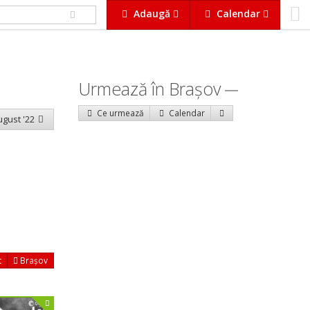
Adaugă
Calendar
Urmează în Braşov
Ce urmează
Calendar
august '22
t
Brașov