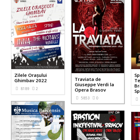
Zilele Orașului
Sp
Traviata de
Ghimbav 2022
Te
Giuseppe Verdi la
Br
8189
2
Opera Brasov
Sp
5853
0