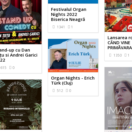
Festivalul Organ
Nights 2022
Biserica Neagră
1341
1
Lansarea r
CÂND VINE
PRIMĂVAR
and-up cu Dan
țu si Andrei Garici
1350
1
22
615
0
Organ Nights - Erich
Türk (Cluj)
512
0