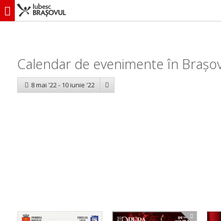
iubescbraşovul.ro
Calendar evenimente
Calendar de evenimente în Brașov: 
8 mai '22 - 10 iunie '22