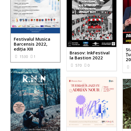
Festivalul Musica
Barcensis 2022,
ediţia XIII
St
Brasov: InkFestival
Țu
1530
1
la Bastion 2022
20
570
0