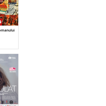
omanului
A