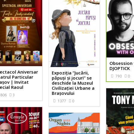
Obsession 
DJOPTICK
ectacol Aniversar
Expoziţia ”Jucării,
790
0
atrul Particular
păpuși și jocuri” se
așov | Invitat
deschide la Muzeul
ecial Raoul
Civilizației Urbane a
Brașovului
806
3
1377
0