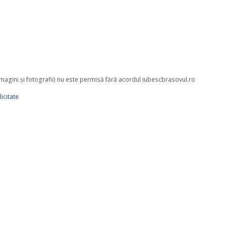
 imagini şi fotografii) nu este permisă fără acordul iubescbrasovul.ro
icitate