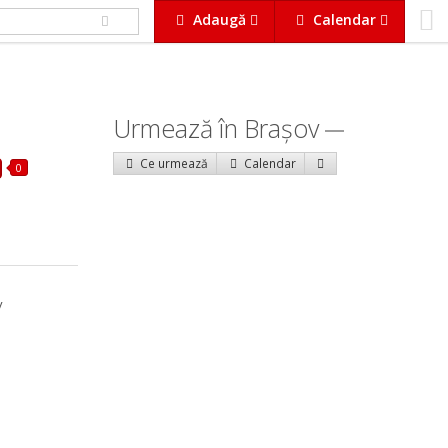
Adaugă
Calendar
Urmează în Braşov
Ce urmează
Calendar
0
v