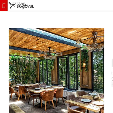
iubescbraşovul.ro
În Braşov
Restaurante
Sub Tâmpa