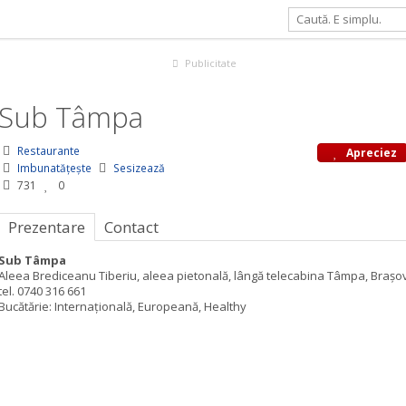
Publicitate
Sub Tâmpa
Restaurante
Apreciez
Imbunatățește
Sesizează
731
0
Prezentare
Contact
Sub Tâmpa
Aleea Brediceanu Tiberiu, aleea pietonală, lângă telecabina Tâmpa, Brașo
tel. 0740 316 661
Bucătărie: Internațională, Europeană, Healthy