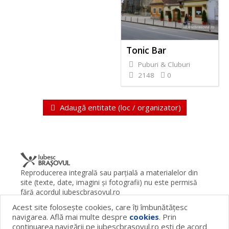
Tonic Bar
Puburi & Cluburi
2148
0
Adaugă entitate (loc / organizator)
Reproducerea integrală sau parţială a materialelor din
site (texte, date, imagini şi fotografii) nu este permisă
fără acordul iubescbrasovul.ro
Acest site foloseşte cookies, care îţi îmbunătăţesc
Termeni şi condiţii
Contact
Despre proiect
FAQ
navigarea. Află mai multe despre
cookies
. Prin
Cookies
Publicitate
continuarea navigării pe iubescbrasovul.ro eşti de acord