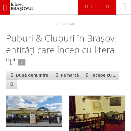
iubescbraşovul.ro
În Braşov
Puburi & Cluburi
Publicitate
Puburi & Cluburi în Brașov:
entităţi care încep cu litera
"t"
7
După denumire
Pe hartă
Incepe cu ...