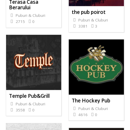
Terasa Casa
Berarului
the pub poirot
Puburi & Cluburi
Puburi & Cluburi
2715
0
3381
3
Temple Pub&Grill
The Hockey Pub
Puburi & Cluburi
Puburi & Cluburi
3558
0
4616
0