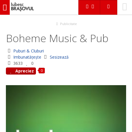
iubescbraşovul.ro
În Braşov
Puburi & Cluburi
Boheme Music & Pub
Publicitate
Boheme Music & Pub
Puburi & Cluburi
Imbunatățește
Sesizează
3633
0
0
Apreciez