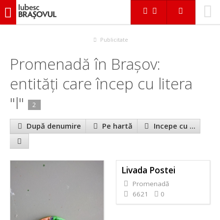
iubescbraşovul.ro
În Braşov
Promenadă
Publicitate
Promenadă în Brașov:
entităţi care încep cu litera
"l"
2
După denumire
Pe hartă
Incepe cu ...
Livada Postei
Promenadă
6621
0