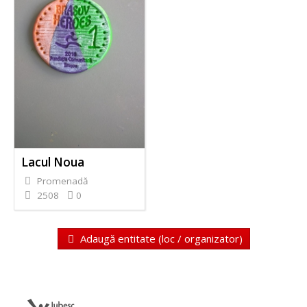
Lacul Noua
Promenadă
2508
0
Adaugă entitate (loc / organizator)