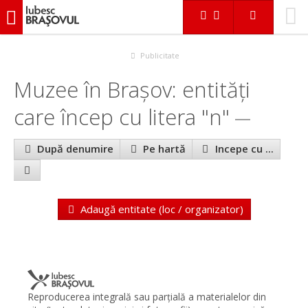
iubescbraşovul.ro
În Braşov
Muzee
Publicitate
Muzee în Brașov: entităţi
care încep cu litera "n"
După denumire
Pe hartă
Incepe cu ...
Adaugă entitate (loc / organizator)
Reproducerea integrală sau parţială a materialelor din