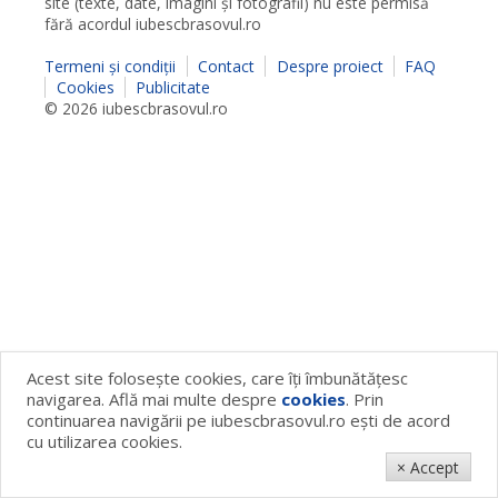
site (texte, date, imagini şi fotografii) nu este permisă
fără acordul iubescbrasovul.ro
Termeni şi condiţii
Contact
Despre proiect
FAQ
Cookies
Publicitate
© 2026 iubescbrasovul.ro
Acest site foloseşte cookies, care îţi îmbunătăţesc
navigarea. Află mai multe despre
cookies
. Prin
continuarea navigării pe iubescbrasovul.ro eşti de acord
cu utilizarea cookies.
× Accept