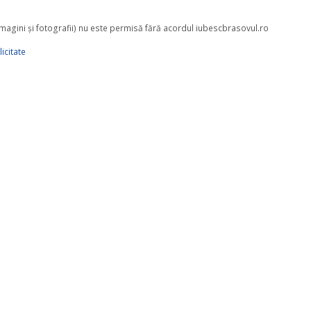
 imagini şi fotografii) nu este permisă fără acordul iubescbrasovul.ro
icitate