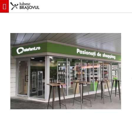
iubescbraşovul.ro
În Braşov
Librării & Biblioteci
Elefant - Brasov