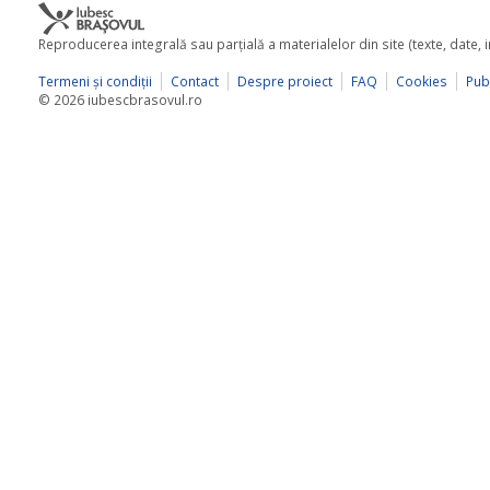
Reproducerea integrală sau parţială a materialelor din site (texte, date,
Termeni şi condiţii
Contact
Despre proiect
FAQ
Cookies
Publ
© 2026 iubescbrasovul.ro