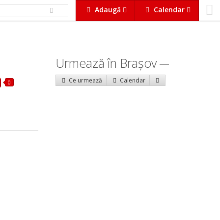
Adaugă
Calendar
Urmează în Braşov
Ce urmează
Calendar
0