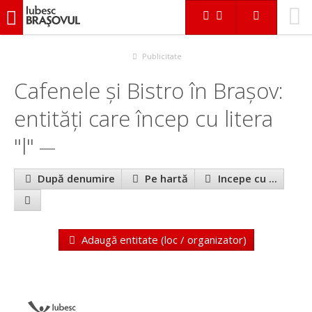
iubescbraşovul.ro
În Braşov
Cafenele și Bistro
Publicitate
Cafenele și Bistro în Brașov:
entităţi care încep cu litera
"l"
După denumire
Pe hartă
Incepe cu ...
Adaugă entitate (loc / organizator)