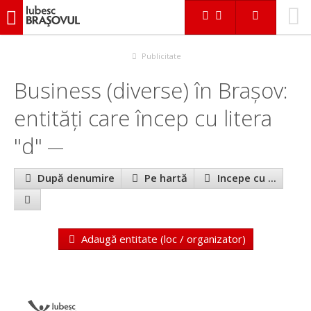
iubescbraşovul.ro
În Braşov
Business (diverse)
Publicitate
Business (diverse) în Brașov:
entităţi care încep cu litera
"d"
După denumire
Pe hartă
Incepe cu ...
Adaugă entitate (loc / organizator)