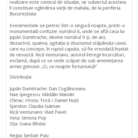
realizare este comicul de situație, iar subiectul acesteia
îl constituie oglindirea vieții de mahala, de la periferia
Bucureștiului.
Evenimentele se petrec într-o singură noapte, printr-o
monumentală confuzie: numărul 6, unde se află casa lui
Jupân Dumitrache, devine numărul 9 și, de aici,
dezastrul, spaima, agitația și zbuciumul stăpânului casei,
care nu concepe, în ruptul capului, să fie vreodată înșelat
de nevastă. Rică Venturiano, autorul întregii încurcături,
exclamă, după ce se vede scăpat de sub amenințarea
armei geloziei: „O, ce noapte furtunoasă!”
Distribuția:
Jupân Dumitrache: Dan Cogălniceanu
Nae Ipingescu: Mădălin Mandin
Chiriac: Hristu Trică / Daniel Nuță
Spiridon: Claudia Suliman
Rică Venturiano: Vlad Pavel
Veta: Simona Pop
Zița: Ioana Bîndac
Regia: Șerban Puiu