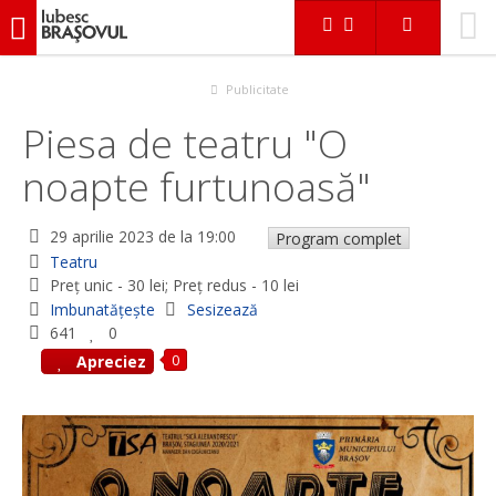
iubescbraşovul.ro
Evenimente
Teatru
Piesa de teatru "O noapte furtunoasă"
Publicitate
Piesa de teatru "O
noapte furtunoasă"
29 aprilie 2023
de la 19:00
Program complet
Teatru
Preț unic - 30 lei; Preț redus - 10 lei
Imbunatățește
Sesizează
641
0
0
Apreciez