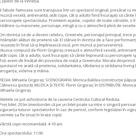
Copiilor de la Veneția.
3 fabule faimoase sunt transpuse într-un spectacol original, presărat cu mu
muzică veselă, antrenantă, atât copiii, cât şi adulţii fiind încurajaţi să cânt
personajele spectacolului. Promitem așadar, copiilor de toate vârstele, o 
întâlnire cu marionete, personaje, intrigă şi cu o atmosferă plină de veselie
Din dorinţa sa de a deveni celebru, Greierele, personajul principal, trece p
întâmplări alături de prietenii săi. El stăruie în dorinţa de a face performanţ
reuşeşte în final să-şi împlinească visul, prin muncă şi perseverenţă.
Muzica compusă de Florin Grigoraş creează o atmosferă veselă, antrenantă
atât copiii, cât şi adulţii, sunt încurajaţi să cânte împreună cu personajele s
Toţi avem de învăţat din povestea de viaţă a Greierului. Morala desprinsă
spectacol ne arată că prietenia, solidaritatea, răbdarea şi strădania învin
aroganţa, viclenia şi mânia.
REGIA: Mihaela Grigoraş; SCENOGRAFIA: Monica Baldea (construcţie păpuşi)
Călinescu (pictură); MUZICA ŞI TEXTE: Florin Grigoraş; în DISTRIBUŢIE: Monic
Mihaela Grigoraş
Biletele se pot achiziționa de la casieria Centrului Cultural Reduta.
Preț bilet: 20 lei (menționăm că pe un bilet poate sa intre o singură persoa
siguranța tuturor spectatorilor în caz de pericol, conform legislației în vigo
permite sa fie ținuți în brațe copii)
Vârstă copii recomandată: 4-10 ani
Ora spectacolului: 11:00