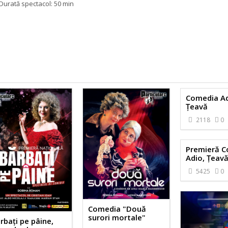
Durată spectacol: 50 min
Comedia Ad
Țeavă
2118
0
Premieră 
Adio, Țeavă
5425
0
Comedia "Două
surori mortale"
rbați pe pâine,