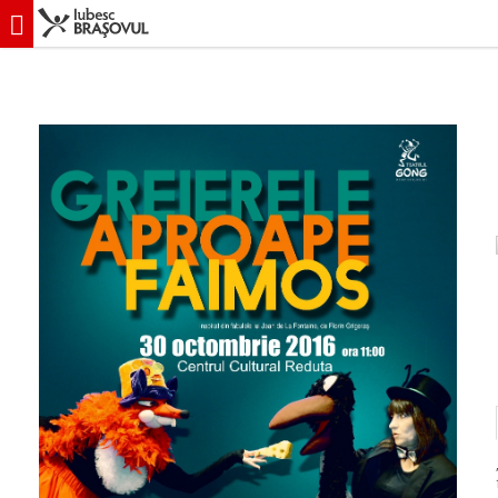
iubescbraşovul.ro
Evenimente
Teatru
Greierele aproape faimos