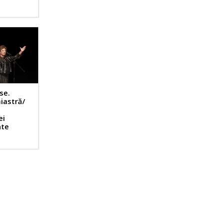
se.
iastră/
ei
nte