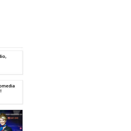
io,
Comedia
!