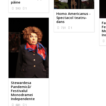
pâine
593
1
Homo Americanus -
Spectacol teatru-
dans
Fa
Fe
731
1
M
In
Stewardesa
Pandemică/
Festivalul
Monodramei
Independente
681
1