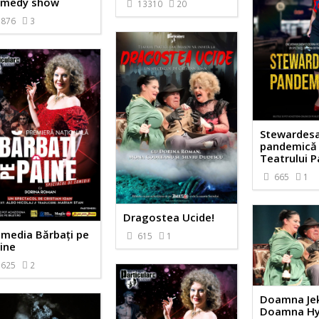
medy show
13310
20
876
3
Stewardes
pandemică /
Teatrului P
665
1
Dragostea Ucide!
media Bărbați pe
615
1
ine
625
2
Doamna Jeky
Doamna H