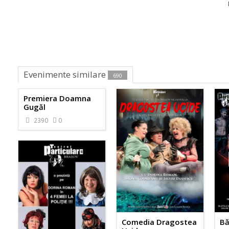
Evenimente similare
690
Premiera Doamna
Gugăl
2390
0
Comedia Dragostea
Bă