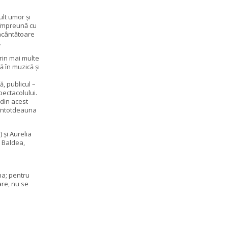
lt umor și
e împreună cu
încântătoare
.
rin mai multe
ă în muzică şi
, publicul –
pectacolului.
 din acest
g întotdeauna
 şi Aurelia
a Baldea,
na; pentru
are, nu se