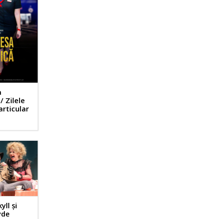
a
 Zilele
articular
ll și
yde