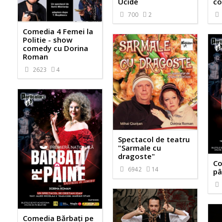
Ucide
co
700
2
Comedia 4 Femei la
Politie - show
comedy cu Dorina
Roman
2623
4
Spectacol de teatru
"Sarmale cu
dragoste"
Co
6942
14
pâ
Comedia Bărbaţi pe