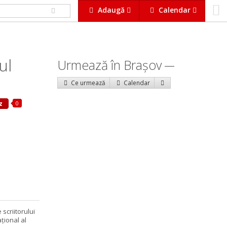
Adaugă
Calendar
ul
Urmează în Braşov
Ce urmează
Calendar
0
z
scriitorului
țional al