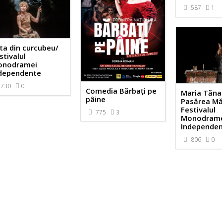
587
1
ta din curcubeu/
stivalul
onodramei
dependente
730
0
Comedia Bărbați pe
Maria Tăna
pâine
Pasărea Mă
Festivalul
775
3
Monodram
Independe
806
0