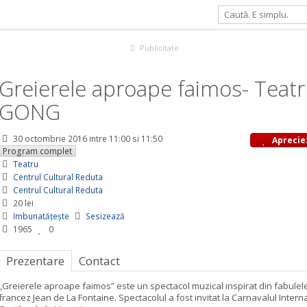
- Teatrul GONG
Publicitate
Greierele aproape faimos- Teatr
GONG
30 octombrie 2016
intre 11:00 si 11:50
Aprecie
Program complet
Teatru
Centrul Cultural Reduta
Centrul Cultural Reduta
20 lei
Imbunatățește
Sesizează
1965
0
Prezentare
Contact
„Greierele aproape faimos” este un spectacol muzical inspirat din fabulele 
francez Jean de La Fontaine. Spectacolul a fost invitat la Carnavalul Interna