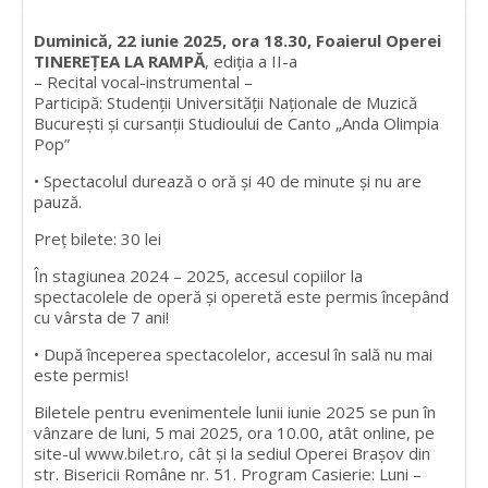
Duminică, 22 iunie 2025, ora 18.30, Foaierul Operei
TINEREȚEA LA RAMPĂ
, ediția a II-a
– Recital vocal-instrumental –
Participă: Studenții Universității Naționale de Muzică
București și cursanții Studioului de Canto „Anda Olimpia
Pop”
• Spectacolul durează o oră și 40 de minute și nu are
pauză.
Preț bilete: 30 lei
În stagiunea 2024 – 2025, accesul copiilor la
spectacolele de operă și operetă este permis începând
cu vârsta de 7 ani!
• După începerea spectacolelor, accesul în sală nu mai
este permis!
Biletele pentru evenimentele lunii iunie 2025 se pun în
vânzare de luni, 5 mai 2025, ora 10.00, atât online, pe
site-ul www.bilet.ro, cât și la sediul Operei Brașov din
str. Bisericii Române nr. 51. Program Casierie: Luni –