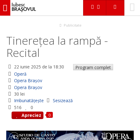
iubescbraşovul.ro
Evenimente
Operă
Tinerețea la rampă - Recital
Publicitate
Tinerețea la rampă -
Recital
22 iunie 2025
de la 18:30
Program complet
Operă
Opera Braşov
Opera Braşov
30 lei
Imbunatățește
Sesizează
516
0
0
Apreciez