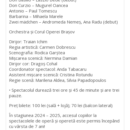
Don Curzio – Mugurel Oancea
Antonio – Paul Tomescu
Barbarina – Mihaela Marele
Zwei mädchen – Andromeda Nemeș, Ana Radu (debut)
Orchestra și Corul Operei Brașov
Dirijor: Traian Ichim
Regia artistică: Carmen Dobrescu
Scenografia: Rodica Garștea
Mișcarea scenică: Nermina Damian
Dirijor cor: Dragoș Cohal
Coordonator spectacol: Anda Tabacaru
Asistent mișcare scenică: Cristina Rotundu
Regie scenă: Marilena Aldea, Silvia Papadopoulos
• Spectacolul durează trei ore și 45 de minute și are trei
pauze.
Preț bilete: 100 lei (sală + lojă); 70 lei (balcon lateral)
În stagiunea 2024 – 2025, accesul copiilor la
spectacolele de operă și operetă este permis începând
cu vârsta de 7 ani!