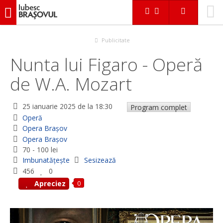
iubescbraşovul.ro
Evenimente
Operă
Nunta lui Figaro - Operă de W.A. Mozart
Publicitate
Nunta lui Figaro - Operă
de W.A. Mozart
25 ianuarie 2025
de la 18:30
Program complet
Operă
Opera Braşov
Opera Braşov
70 - 100 lei
Imbunatățește
Sesizează
456
0
0
Apreciez