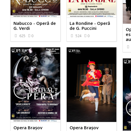
Nabucco - Operă de
La Rondine - Operă
G. Verdi
de G. Puccini
Op
es
625
0
524
0
au
Opera Brașov
Opera Brașov