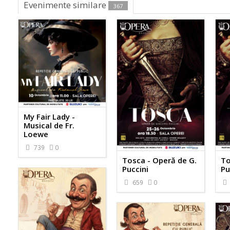
Evenimente similare
367
My Fair Lady -
Musical de Fr.
Loewe
739
0
Tosca - Operă de G.
To
Puccini
Pu
659
0