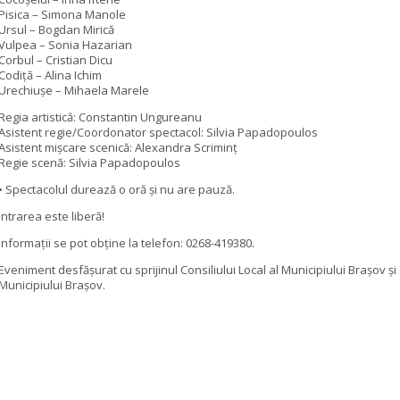
Pisica – Simona Manole
Ursul – Bogdan Mirică
Vulpea – Sonia Hazarian
Corbul – Cristian Dicu
Codiță – Alina Ichim
Urechiușe – Mihaela Marele
Regia artistică: Constantin Ungureanu
Asistent regie/Coordonator spectacol: Silvia Papadopoulos
Asistent mișcare scenică: Alexandra Scriminț
Regie scenă: Silvia Papadopoulos
• Spectacolul durează o oră și nu are pauză.
Intrarea este liberă!
Informații se pot obține la telefon: 0268-419380.
Eveniment desfășurat cu sprijinul Consiliului Local al Municipiului Brașov și 
Municipiului Brașov.