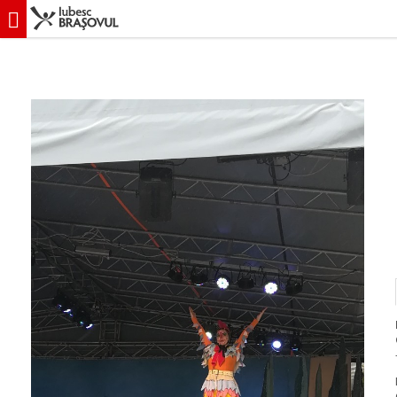
iubescbraşovul.ro
Evenimente
Operă
Cocoșelul neascultător