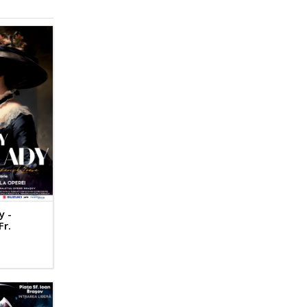
y -
Fr.