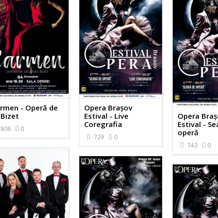
rmen - Operă de
Opera Brașov
 Bizet
Estival - Live
Opera Braș
Coregrafia
Estival - S
808
0
operă
729
0
743
0