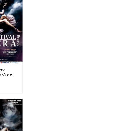
ov
eară de