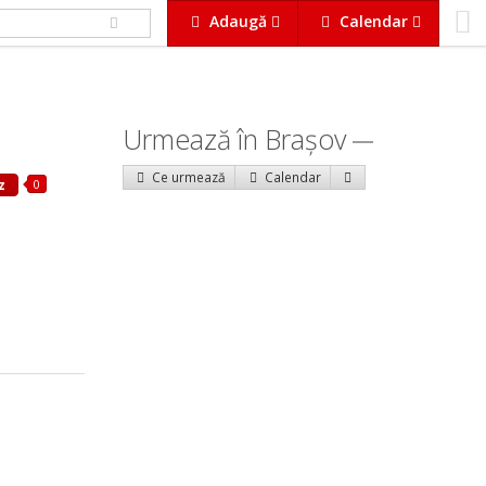
Adaugă
Calendar
Urmează în Braşov
Ce urmează
Calendar
0
z