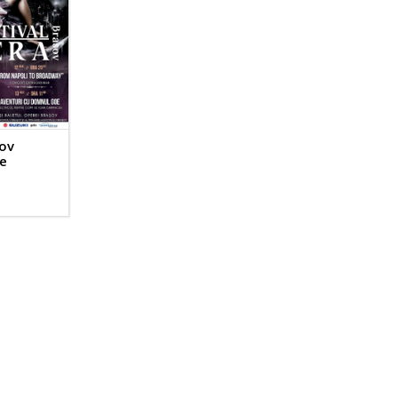
ov
ve