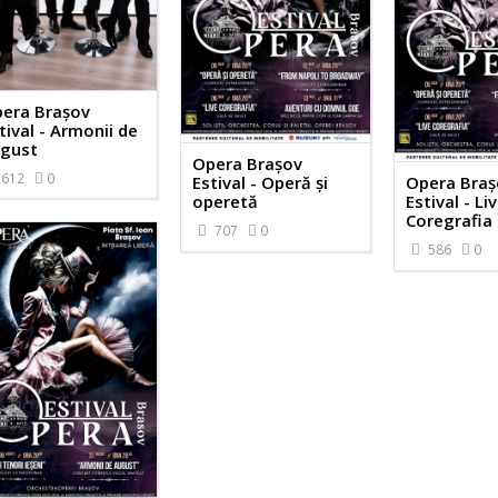
era Brașov
tival - Armonii de
gust
Opera Brașov
612
0
Estival - Operă și
Opera Braș
operetă
Estival - Li
Coregrafia
707
0
586
0