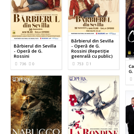
Bărbierul din Sevilla
Bărbierul din Sevilla
- Operă de G.
- Operă de G.
Rossini (Repetiție
Rossini
geenrală cu public)
736
0
753
1
Ca
G.