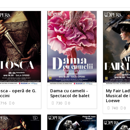
sca - operă de G.
Dama cu camelii -
My Fair Lad
ccini
Spectacol de balet
Musical de 
Loewe
716
0
730
0
740
0