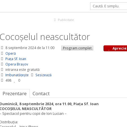
Publicitate
Cocoșelul neascultător
8 septembrie 2024
de la 11:00
Program complet
Aprecie
Operă
Piața Sf. Ioan
Opera Braşov
intrarea este gratuită
Imbunatățește
Sesizează
498
0
Prezentare
Contact
Duminică, 8 septembrie 2024, ora 11.00, Piața Sf. Ioan
COCOȘELUL NEASCULTĂTOR
– Spectacol pentru copii de Ion Lucian –
Distribuția:
Cocoșelul – Irina Iftene