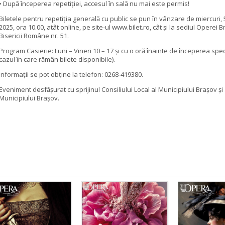
• După începerea repetiției, accesul în sală nu mai este permis!
Biletele pentru repetiția generală cu public se pun în vânzare de miercuri, 
2025, ora 10.00, atât online, pe site-ul www.bilet.ro, cât și la sediul Operei B
Bisericii Române nr. 51.
Program Casierie: Luni – Vineri 10 – 17 şi cu o oră înainte de începerea spec
cazul în care rămân bilete disponibile).
Informații se pot obține la telefon: 0268-419380.
Eveniment desfășurat cu sprijinul Consiliului Local al Municipiului Brașov și 
Municipiului Brașov.