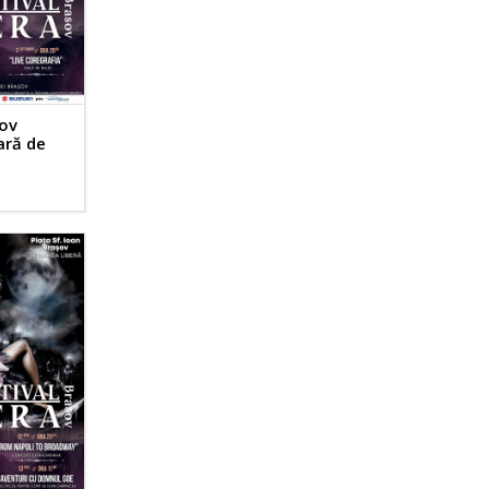
ov
eară de