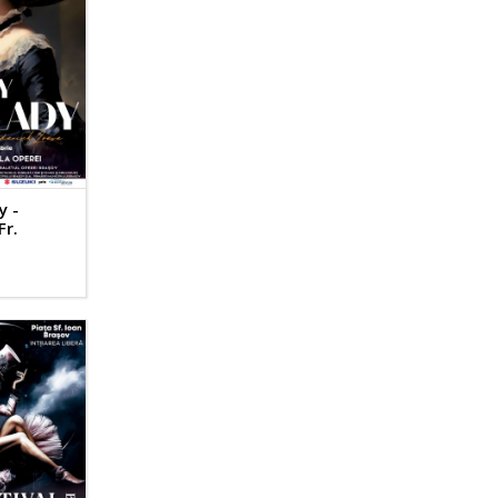
y -
Fr.