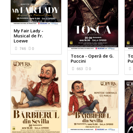
My Fair Lady -
Musical de Fr.
Loewe
746
0
Tosca - Operă de G.
To
Puccini
Pu
663
0