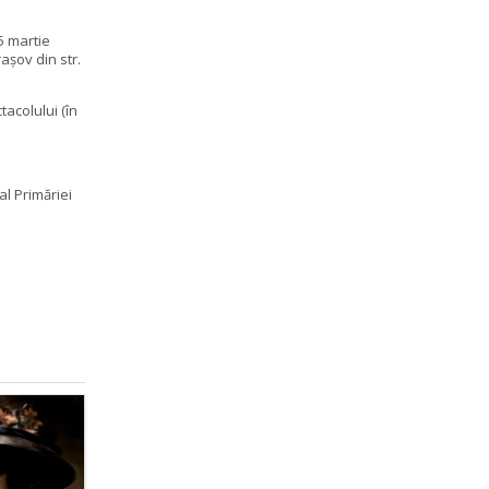
5 martie
rașov din str.
tacolului (în
al Primăriei