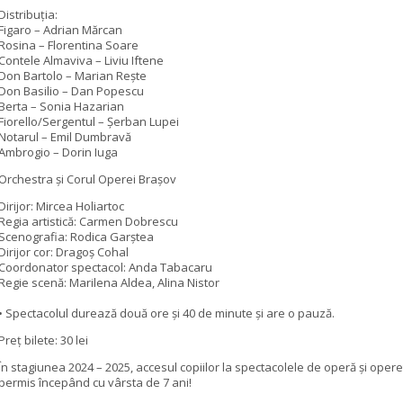
Distribuția:
Figaro – Adrian Mărcan
Rosina – Florentina Soare
Contele Almaviva – Liviu Iftene
Don Bartolo – Marian Rește
Don Basilio – Dan Popescu
Berta – Sonia Hazarian
Fiorello/Sergentul – Șerban Lupei
Notarul – Emil Dumbravă
Ambrogio – Dorin Iuga
Orchestra și Corul Operei Brașov
Dirijor: Mircea Holiartoc
Regia artistică: Carmen Dobrescu
Scenografia: Rodica Garștea
Dirijor cor: Dragoș Cohal
Coordonator spectacol: Anda Tabacaru
Regie scenă: Marilena Aldea, Alina Nistor
• Spectacolul durează două ore și 40 de minute și are o pauză.
Preț bilete: 30 lei
În stagiunea 2024 – 2025, accesul copiilor la spectacolele de operă și opere
permis începând cu vârsta de 7 ani!