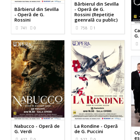
Bărbierul din Sevilla
Bărbierul din Sevilla
- Operă de G.
- Operă de G.
Rossini (Repetiție
Rossini
geenrală cu public)
741
0
758
1
Ca
G.
Nabucco - Operă de
La Rondine - Operă
G. Verdi
de G. Puccini
Op
es
627
0
527
0