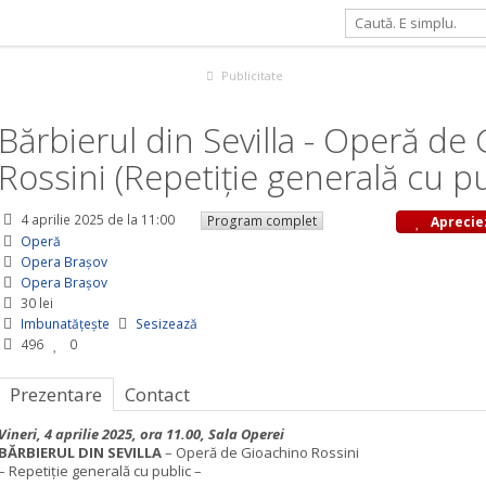
ă de G. Rossini (Repetiție generală cu public)
Publicitate
Bărbierul din Sevilla - Operă de 
Rossini (Repetiție generală cu pu
4 aprilie 2025
de la 11:00
Program complet
Aprecie
Operă
Opera Braşov
Opera Braşov
30 lei
Imbunatățește
Sesizează
496
0
Prezentare
Contact
Vineri, 4 aprilie 2025, ora 11.00, Sala Operei
BĂRBIERUL DIN SEVILLA
– Operă de Gioachino Rossini
– Repetiție generală cu public –