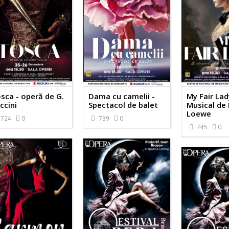
sca - operă de G.
Dama cu camelii -
My Fair Lad
ccini
Spectacol de balet
Musical de 
Loewe
724
0
739
0
745
0