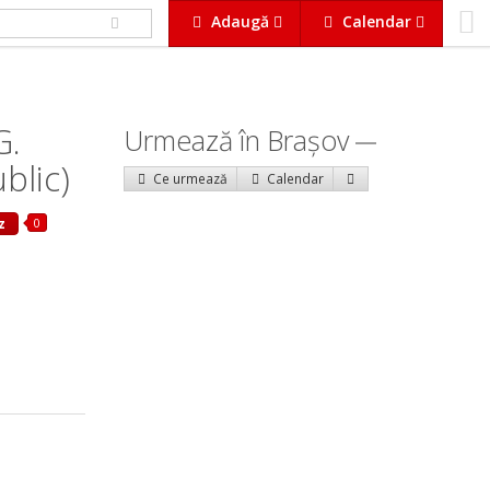
Adaugă
Calendar
G.
Urmează în Braşov
blic)
Ce urmează
Calendar
0
z