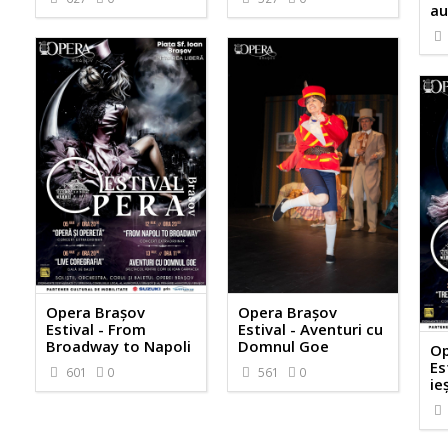
au
Opera Brașov
Opera Brașov
Estival - From
Estival - Aventuri cu
Broadway to Napoli
Domnul Goe
Op
Es
601
0
561
0
ie