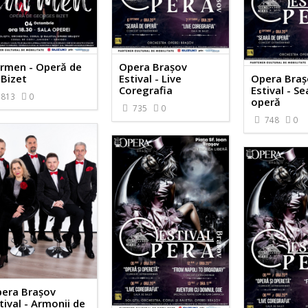
rmen - Operă de
Opera Brașov
 Bizet
Estival - Live
Opera Braș
Coregrafia
Estival - S
813
0
operă
735
0
748
0
era Brașov
tival - Armonii de