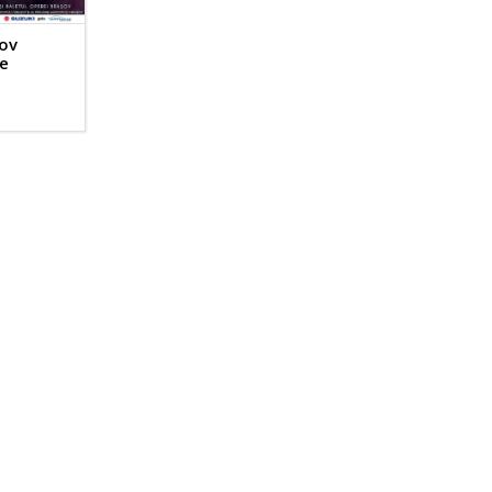
ov
ve