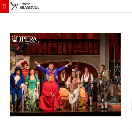
iubescbraşovul.ro
Evenimente
Operă
Bărbierul din Sevilla - Oper