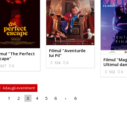
Filmul "Aventurile
lmul "The Perfect
lui Pil"
cape"
Filmul "Mag
924
0
Ultimul da
827
0
502
0
Adaugă eveniment
1
2
3
4
5
6
›
6