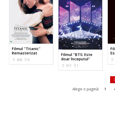
Filmul "Titanic"
Fi
Remasterizat
Es
Filmul "BTS: Este
doar începutul"
602
0
511
1
Alege o pagină:
1
‹