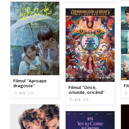
Filmul "Aproape
dragoste"
Fi
Filmul "Orice,
oriunde, oricând"
416
0
478
0