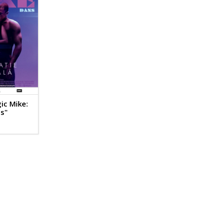
ic Mike:
ns"