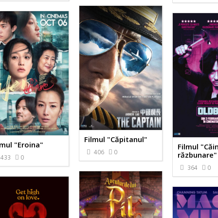
Filmul "Căpitanul"
lmul "Eroina"
Filmul "Căin
406
0
răzbunare"
433
0
364
0