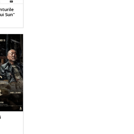
nturile
ui Sun"
i