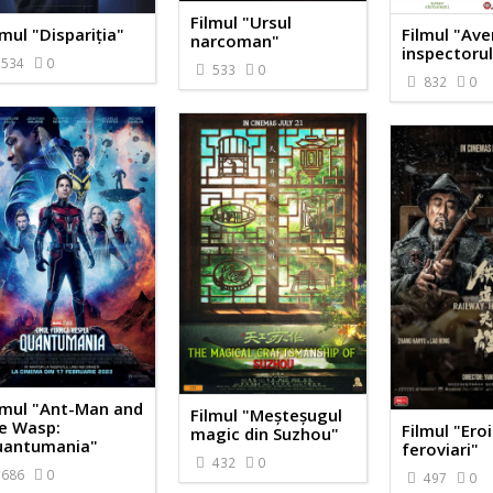
Filmul "Ursul
lmul "Dispariția"
Filmul "Ave
narcoman"
inspectorul
534
0
533
0
832
0
lmul "Ant-Man and
Filmul "Meșteșugul
e Wasp:
Filmul "Eroi
magic din Suzhou"
antumania"
feroviari"
432
0
686
0
497
0