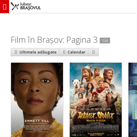
iubescbraşovul.ro
Evenimente
Film
Film în Braşov: Pagina 3
114
Ultimele adăugate
Calendar