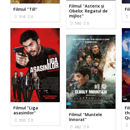
Filmul "Asterix și
Filmul "Till"
Fi
Obelix: Regatul de
mijloc"
516
0
560
0
Filmul "Liga
Fi
asasinilor"
th
Filmul "Muntele
Qu
înnorat"
550
0
482
0