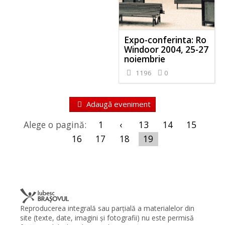
Expo-conferinta: Ro
Windoor 2004, 25-27
noiembrie
1196
0
Adaugă eveniment
Alege o pagină:
1
‹
13
14
15
16
17
18
19
Reproducerea integrală sau parţială a materialelor din
site (texte, date, imagini şi fotografii) nu este permisă