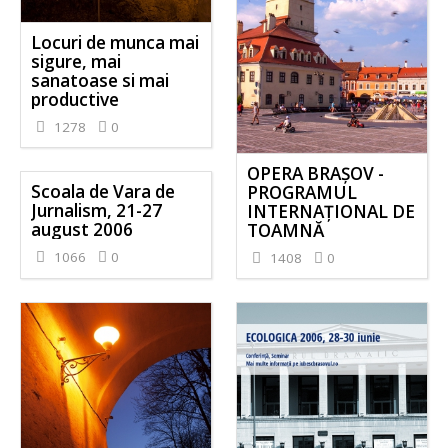
Locuri de munca mai
sigure, mai
sanatoase si mai
productive
1278
0
OPERA BRAŞOV -
Scoala de Vara de
PROGRAMUL
Jurnalism, 21-27
INTERNAŢIONAL DE
august 2006
TOAMNĂ
1066
0
1408
0