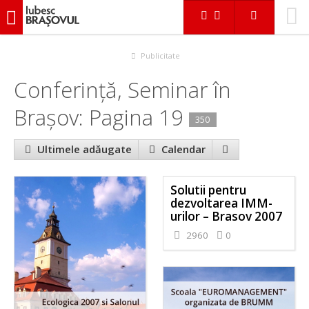
iubescbraşovul.ro
Evenimente
Conferinţă, Seminar
Publicitate
Conferinţă, Seminar în
Braşov: Pagina 19
350
Ultimele adăugate
Calendar
Solutii pentru
dezvoltarea IMM-
urilor – Brasov 2007
2960
0