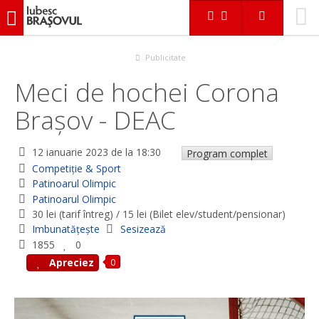
iubescbraşovul.ro
Evenimente
Competiţie & Sport
Meci de hochei Corona Brașov - DEAC
Publicitate
Meci de hochei Corona
Brașov - DEAC
12 ianuarie 2023
de la 18:30
Program complet
Competiţie & Sport
Patinoarul Olimpic
Patinoarul Olimpic
30 lei (tarif întreg) / 15 lei (Bilet elev/student/pensionar)
Imbunatățește
Sesizează
1855
0
0
Apreciez