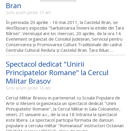
Bran
Scris acum peste 15 ani
În perioada 20 aprilie - 16 mai 2011, la Castelul Bran, se
desfăşoarş expoziţia "Sarbatoarea Învierii la etniile din Ţara
Bârsei". Vernisajul are loc miercuri, 20 aprilie, de la ora 14.
Eveniment organizat de Consiliul Judeţean, Serviciul pentru
Conservarea şi Promovarea Culturii Tradiţionale din cadrul
Centrului Cultural Reduta şi Castelul Bran. Ţara B&ac ...
Spectacol dedicat "Unirii
Principatelor Romane" la Cercul
Militar Brasov
Scris acum peste 16 ani
Cercul Militar Brasov in parteneriat cu Scoala Populara de
Arte si Meserii organizeaza un spectacol dedicat "Unirii
Principatelor Romane", la Cercul Militar in Sala Coloanelor,
vineri, 21 ianuarie a.c., de la ora 18 Intrarea la spectacol
este libera. La spectacol participa formatia de dansuri
populare a cercului militar "Romanasul" instructori Octavian