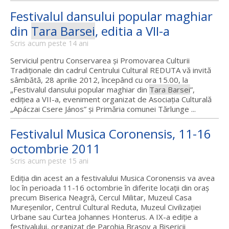
Festivalul dansului popular maghiar
din
Tara Barsei
, editia a VII-a
Scris acum peste 14 ani
Serviciul pentru Conservarea şi Promovarea Culturii
Tradiţionale din cadrul Centrului Cultural REDUTA vă invită
sâmbătă, 28 aprilie 2012, începând cu ora 15.00, la
„Festivalul dansului popular maghiar din
Tara Barsei
”,
ediţiea a VII-a, eveniment organizat de Asociaţia Culturală
„Apáczai Csere János” şi Primăria comunei Tărlunge ...
Festivalul Musica Coronensis, 11-16
octombrie 2011
Scris acum peste 15 ani
Ediţia din acest an a festivalului Musica Coronensis va avea
loc în perioada 11-16 octombrie în diferite locaţii din oraş
precum Biserica Neagră, Cercul Militar, Muzeul Casa
Mureşenilor, Centrul Cultural Reduta, Muzeul Civilizaţiei
Urbane sau Curtea Johannes Honterus. A IX-a ediţie a
festivalului, organizat de Parohia Braşov a Bisericii