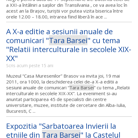
a XXI-a întâlniri a saşilor din Transilvania , ce va avea loc în
acest an la Braşov, turiştii vor putea vizita biserica între
orele 12.00 – 18.00, intrarea fiind liberă în ace ...
A X-a editie a sesiunii anuale de
comunicari "
Tara Barsei
" cu tema
"Relatii interculturale in secolele XIX-
XX"
Scris acum peste 15 ani
Muzeul “Casa Muresenilor” Brasov va invita joi, 19 mai
2011, ora 1000, la deschiderea celei de-a X-a editii a
sesiunii anuale de comunicari “
Tara Barsei
” cu tema „Relatii
interculturale in secolele XIX-XX”. La eveniment si-au
anuntat participarea 45 de specialisti din centre
universitare, muzee, institute de cercetare din Alba-Iulia,
Bucuresti, C ...
Expozitia "Sarbatoarea Invierii la
etniile din
Tara Barsei
" la Castelul