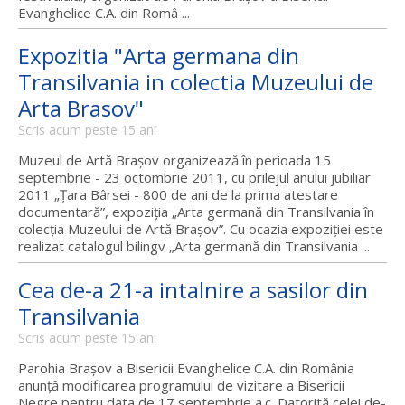
Evanghelice C.A. din Româ ...
Expozitia "Arta germana din
Transilvania in colectia Muzeului de
Arta Brasov"
Scris acum peste 15 ani
Muzeul de Artă Braşov organizează în perioada 15
septembrie - 23 octombrie 2011, cu prilejul anului jubiliar
2011 „Ţara Bârsei - 800 de ani de la prima atestare
documentară”, expoziţia „Arta germană din Transilvania în
colecţia Muzeului de Artă Braşov”. Cu ocazia expoziţiei este
realizat catalogul bilingv „Arta germană din Transilvania ...
Cea de-a 21-a intalnire a sasilor din
Transilvania
Scris acum peste 15 ani
Parohia Braşov a Bisericii Evanghelice C.A. din România
anunţă modificarea programului de vizitare a Bisericii
Negre pentru data de 17 septembrie a.c. Datorită celei de-