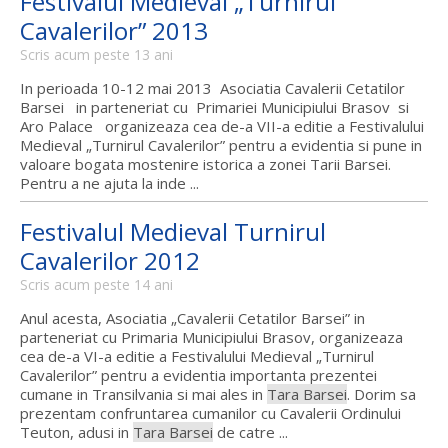
Festivalul Medieval „Turnirul
Cavalerilor” 2013
Scris acum peste 13 ani
In perioada 10-12 mai 2013 Asociatia Cavalerii Cetatilor
Barsei in parteneriat cu Primariei Municipiului Brasov si
Aro Palace organizeaza cea de-a VII-a editie a Festivalului
Medieval „Turnirul Cavalerilor” pentru a evidentia si pune in
valoare bogata mostenire istorica a zonei Tarii Barsei.
Pentru a ne ajuta la inde ...
Festivalul Medieval Turnirul
Cavalerilor 2012
Scris acum peste 14 ani
Anul acesta, Asociatia „Cavalerii Cetatilor Barsei” in
parteneriat cu Primaria Municipiului Brasov, organizeaza
cea de-a VI-a editie a Festivalului Medieval „Turnirul
Cavalerilor” pentru a evidentia importanta prezentei
cumane in Transilvania si mai ales in
Tara Barsei
. Dorim sa
prezentam confruntarea cumanilor cu Cavalerii Ordinului
Teuton, adusi in
Tara Barsei
de catre ...