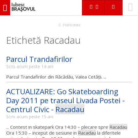
iubescbraşovul.ro
Publicitate
Etichetă Racadau
Parcul Trandafirilor
Scris acum peste 14 ani
Parcul Trandafirilor din Răcădău, Valea Cetăţii. ...
ACTUALIZARE: Go Skateboarding
Day 2011 pe traseul Livada Postei -
Centrul Civic -
Racadau
Scris acum peste 15 ani
... Contest in skatepark Ora 14:30 – plecare spre
Racadau
Ora 15:30 – inceput de sesiune in
Racadau
la diferitele