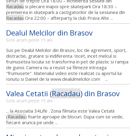
seturi de trepte Ora 18:00 – incheierea sesiunii din
Racadau
si plecare inapoi spre skatepark Ora 18:30 –
premierea in skatepark a castigatorilor de la sesiunea din
Racadau
Ora 22:00 – afterparty la club Prava Alte ...
Dealul Melcilor din Brasov
Scris acum peste 15 ani
Sus pe Dealul Melcilor din Brasov, loc de agrement, sport,
distractie, gratare si indiferenta. Incet, incet melcul si
frumusetea locului se transforma in pet de plastic si rampa
de gunoi. Camera nu a reusit sa filmeze intreaga
"frumusete". Materialul video este realizat cu aportul lui
Ionutu si Daniel de la www.dealulmelcilor.com ...
Valea Cetatii (
Racadau
) din Brasov
Scris acum peste 15 ani
... la Asociatia 34Life . Zona filmata este Valea Cetatii
(
Racadau
) foarte aproape de blocuri. Dupa cum se vede,
fiecare arunca pe unde ...