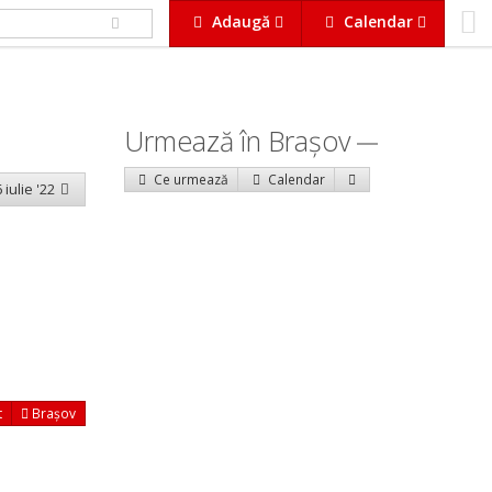
Adaugă
Calendar
Urmează în Braşov
Ce urmează
Calendar
 iulie '22
t
Brașov