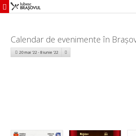
iubescbraşovul.ro
Calendar evenimente
Calendar de evenimente în Brașov:
20 mai '22 - 8 iunie '22