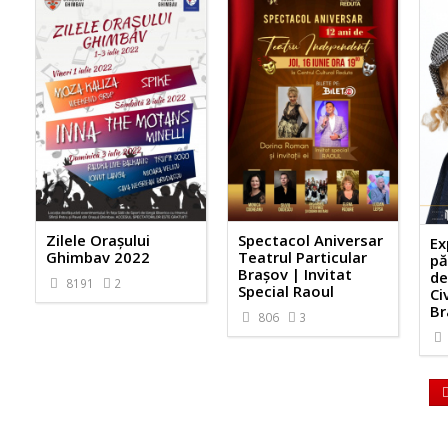
Zilele Orașului
Spectacol Aniversar
Ex
Ghimbav 2022
Teatrul Particular
pă
Brașov | Invitat
de
8191
2
Special Raoul
Ci
Br
806
3