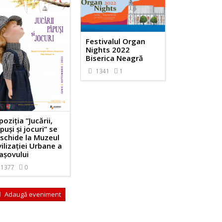
Festivalul Organ
Nights 2022
Biserica Neagră
1341
1
poziţia ”Jucării,
puși și jocuri” se
schide la Muzeul
vilizației Urbane a
așovului
1377
0
Adaugă eveniment