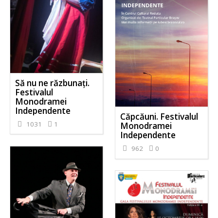
Să nu ne răzbunați.
Festivalul
Monodramei
Independente
Căpcăuni. Festivalul
1031
1
Monodramei
Independente
962
0