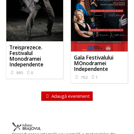
Treisprezece.
Festivalul
Gala Festivalului
Monodramei
MOnodramei
Independente
Independente
985
0
762
1
Adaugă eveniment