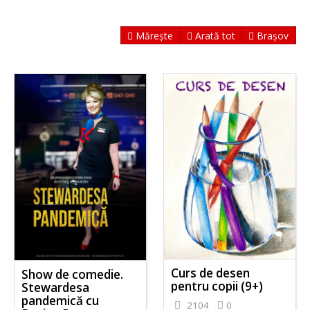
Mărește
Arată tot
Brașov
Curs de desen
Show de comedie.
pentru copii (9+)
Stewardesa
pandemică cu
2104
0