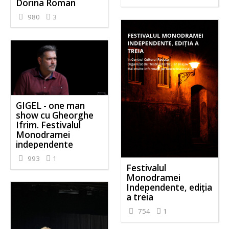
Dorina Roman
980
3
GIGEL - one man
show cu Gheorghe
Ifrim. Festivalul
Monodramei
independente
993
1
Festivalul
Monodramei
Independente, ediția
a treia
754
1