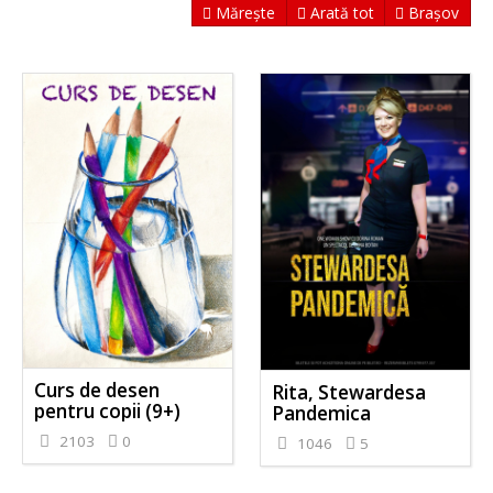
Mărește
Arată tot
Brașov
Curs de desen
Rita, Stewardesa
pentru copii (9+)
Pandemica
2103
0
1046
5