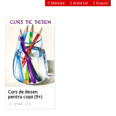
Mărește
Arată tot
Brașov
Curs de desen
pentru copii (9+)
2104
0