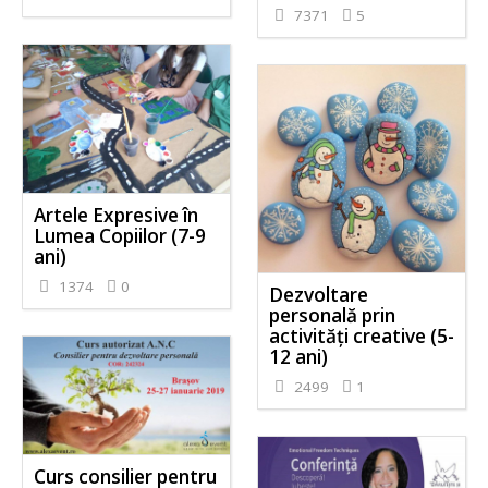
7371
5
Artele Expresive în
Lumea Copiilor (7-9
ani)
1374
0
Dezvoltare
personală prin
activităţi creative (5-
12 ani)
2499
1
Curs consilier pentru