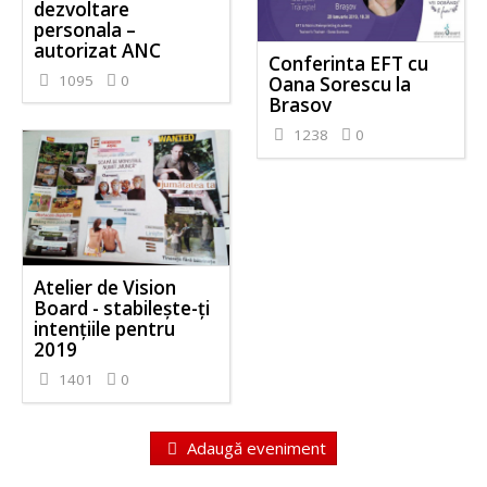
dezvoltare
personala –
autorizat ANC
Conferinta EFT cu
1095
0
Oana Sorescu la
Brasov
1238
0
Atelier de Vision
Board - stabileşte-ţi
intenţiile pentru
2019
1401
0
Adaugă eveniment