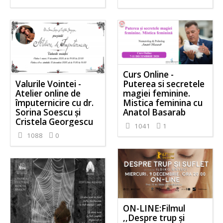
Curs Online -
Puterea si secretele
Valurile Vointei -
magiei feminine.
Atelier online de
Mistica feminina cu
împuternicire cu dr.
Anatol Basarab
Sorina Soescu și
Cristela Georgescu
1041
1
1088
0
ON-LINE:Filmul
,,Despre trup și