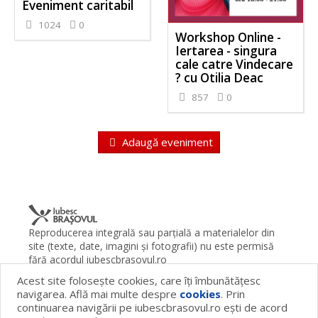
Eveniment caritabil
1024
0
Workshop Online -
Iertarea - singura
cale catre Vindecare
? cu Otilia Deac
857
0
Adaugă eveniment
Reproducerea integrală sau parţială a materialelor din
site (texte, date, imagini şi fotografii) nu este permisă
fără acordul iubescbrasovul.ro
Acest site foloseşte cookies, care îţi îmbunătăţesc
Termeni şi condiţii
Contact
Despre proiect
FAQ
navigarea. Află mai multe despre
cookies
. Prin
Cookies
Publicitate
continuarea navigării pe iubescbrasovul.ro eşti de acord
© 2026 iubescbrasovul.ro