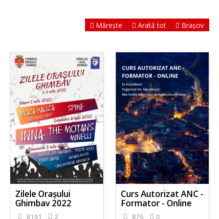
Mărește
Arată tot
Brașov
Zilele Orașului
Curs Autorizat ANC -
Ghimbav 2022
Formator - Online
8191
2
876
0