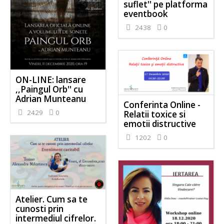
suflet'' pe platforma
eventbook
2438
0
ON-LINE: lansare
,,Paingul Orb'' cu
Adrian Munteanu
Conferinta Online -
2429
0
Relatii toxice si
emotii distructive
1202
0
Atelier. Cum sa te
cunosti prin
intermediul cifrelor.