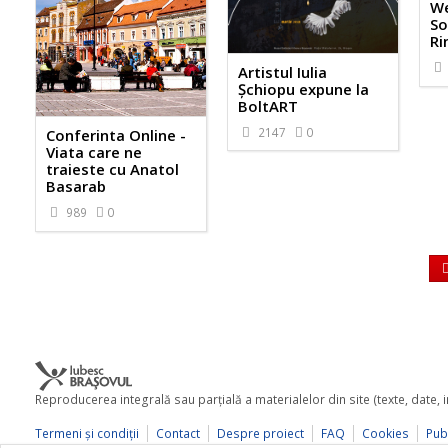
We
So
Rin
Artistul Iulia
Șchiopu expune la
BoltART
2147
0
Conferinta Online -
Viata care ne
traieste cu Anatol
Basarab
989
0
Reproducerea integrală sau parţială a materialelor din site (texte, date,
Termeni şi condiţii
Contact
Despre proiect
FAQ
Cookies
Publ