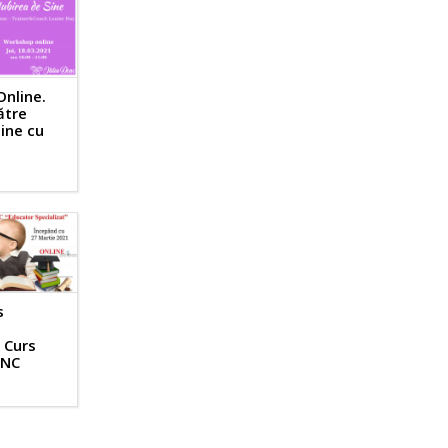
nline.
ătre
sine cu
s
. Curs
ANC