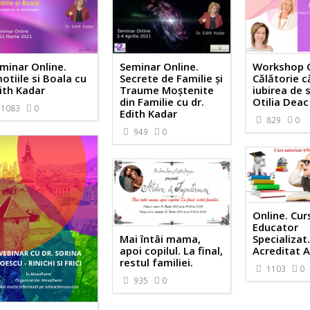
minar Online.
Seminar Online.
Workshop O
otiile si Boala cu
Secrete de Familie și
Călătorie c
ith Kadar
Traume Moștenite
iubirea de 
din Familie cu dr.
Otilia Deac
1083
0
Edith Kadar
829
0
949
0
Online. Cur
Educator
Mai întâi mama,
Specializat
apoi copilul. La final,
Acreditat 
restul familiei.
1103
0
935
0