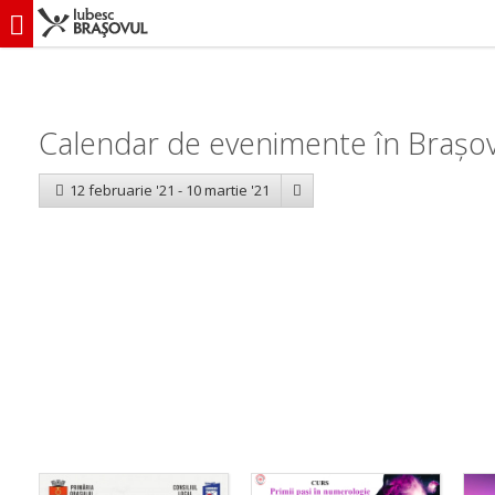
iubescbraşovul.ro
Calendar evenimente
Calendar de evenimente în Brașov:
12 februarie '21 - 10 martie '21