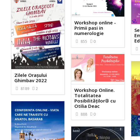
Workshop online -
Primii pasi in
Se
numerologie
Em
Ed
855
0
Zilele Orașului
Ghimbav 2022
8189
2
Workshop Online.
Totalitatea
Posibilităților® cu
Otilia Deac
888
0