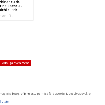
binar cu dr.
rina Soescu -
ichi si Frici
1011
0
Adaugă eveniment
 imagini şi fotografii) nu este permisă fără acordul iubescbrasovul.ro
icitate