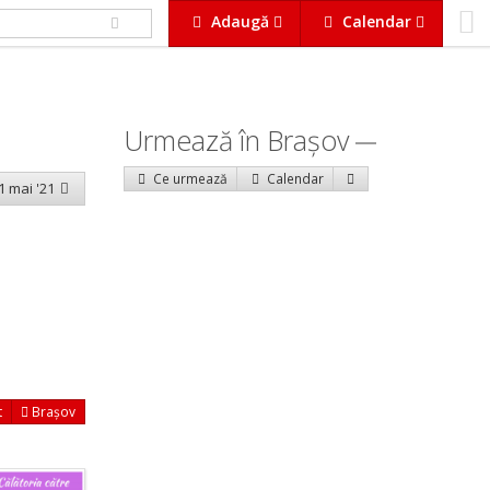
Adaugă
Calendar
Urmează în Braşov
Ce urmează
Calendar
 1 mai '21
t
Brașov