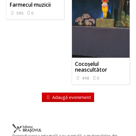
Farmecul muzicii
595
0
Cocoșelul
neascultător
498
0
Adaugă eveniment
Reproducerea integrală sau parţială a materialelor din