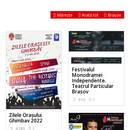
Mărește
Arată tot
Brașov
Festivalul
Monodramei
Independente.
Teatrul Particular
Brasov
910
1
Zilele Orașului
Ghimbav 2022
8189
2