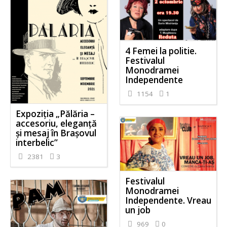
4 Femei la politie.
Festivalul
Monodramei
Independente
1154
1
Expoziția „Pălăria –
accesoriu, eleganță
și mesaj în Brașovul
interbelic”
2381
3
Festivalul
Monodramei
Independente. Vreau
un job
969
0