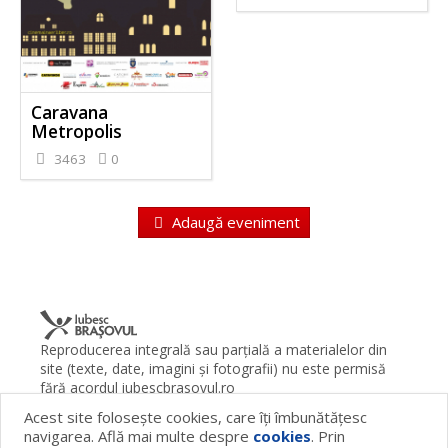
Caravana
Metropolis
3463
0
Adaugă eveniment
Reproducerea integrală sau parţială a materialelor din
site (texte, date, imagini şi fotografii) nu este permisă
fără acordul iubescbrasovul.ro
Acest site foloseşte cookies, care îţi îmbunătăţesc
Termeni şi condiţii
Contact
Despre proiect
FAQ
navigarea. Află mai multe despre
cookies
. Prin
Cookies
Publicitate