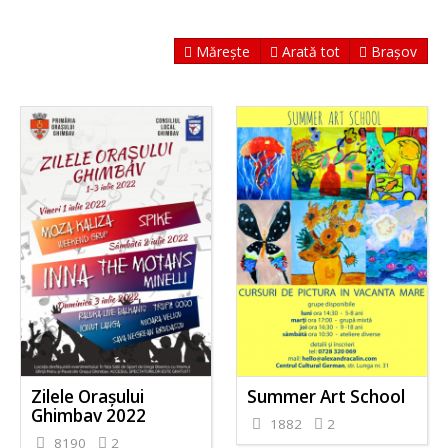
Mărește
Arată tot
Brașov
Zilele Orașului
Summer Art School
Ghimbav 2022
1882
2
8190
2