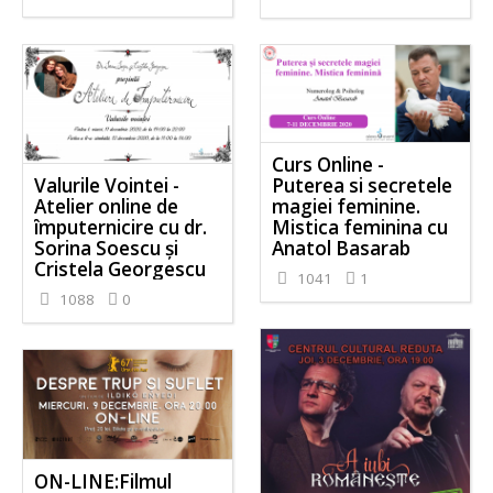
Curs Online -
Puterea si secretele
Valurile Vointei -
magiei feminine.
Atelier online de
Mistica feminina cu
împuternicire cu dr.
Anatol Basarab
Sorina Soescu și
Cristela Georgescu
1041
1
1088
0
ON-LINE:Filmul