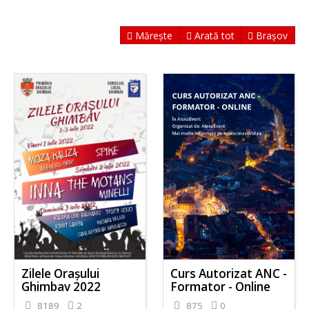
Mărește
Arată tot
Brașov
Zilele Orașului
Curs Autorizat ANC -
Ghimbav 2022
Formator - Online
8189
2
875
0