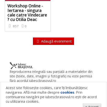
Workshop Online -
Iertarea - singura
cale catre Vindecare
? cu Otilia Deac
857
0
Adaugă eveniment
Reproducerea integrală sau parţială a materialelor din
site (texte, date, imagini şi fotografii) nu este permisă
fără acordul iubescbrasovul.ro
Acest site foloseşte cookies, care îţi îmbunătăţesc
Termeni şi condiţii
Contact
Despre proiect
FAQ
navigarea. Află mai multe despre
cookies
. Prin
Cookies
Publicitate
continuarea navigării pe iubescbrasovul.ro eşti de acord
© 2026 iubescbrasovul.ro
cu utilizarea cookies.
× Accept