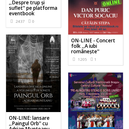
,,Despre trup și
suflet'' pe platforma
eventbook
2437
0
ON-LINE - Concert
folk ,,A iubi
românește''
1205
1
ON-LINE: lansare
,,Paingul Orb'' cu
Adrian Munteanu