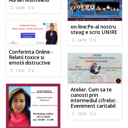
2429
0
on-line:Pe-al nostru
steag e scris UNIRE
2410
0
Conferinta Online -
Relatii toxice si
emotii distructive
1202
0
Atelier. Cum sa te
cunosti prin
intermediul cifrelor.
Eveniment caritabil
1024
0