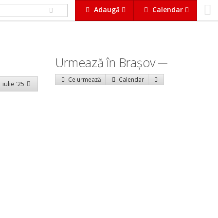
Adaugă
Calendar
Urmează în Braşov
Ce urmează
Calendar
 iulie '25