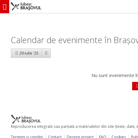
iubescbraşovul.ro
Calendar evenimente
Calendar de evenimente în Brașov:
29 iulie '25
Nu sunt evenimente în
Reproducerea integrală sau parţială a materialelor din site (texte, date,
Termeni şi condiţii
Contact
Despre proiect
FAQ
Cookies
Publ