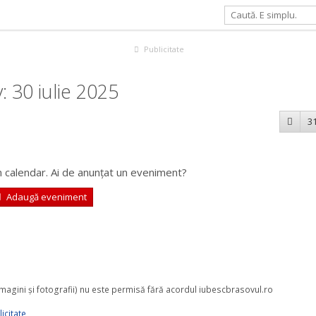
Publicitate
 30 iulie 2025
31
 calendar. Ai de anunțat un eveniment?
Adaugă eveniment
 imagini şi fotografii) nu este permisă fără acordul iubescbrasovul.ro
icitate