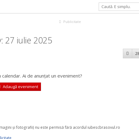
Publicitate
 27 iulie 2025
28
 calendar. Ai de anunțat un eveniment?
Adaugă eveniment
 imagini şi fotografii) nu este permisă fără acordul iubescbrasovul.ro
icitate