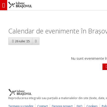
iubescbraşovul.ro
Calendar evenimente
Calendar de evenimente în Brașov:
26 iulie '25
Nu sunt evenimente în
Reproducerea integrală sau parţială a materialelor din site (texte, date,
Termeni şi condiţii
Contact
Despre proiect
FAQ
Cookies
Publ