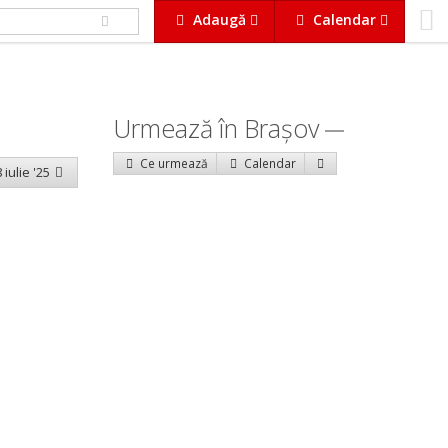
Adaugă
Calendar
Urmează în Braşov
Ce urmează
Calendar
 iulie '25