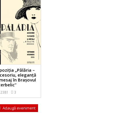
poziția „Pălăria –
cesoriu, eleganță
 mesaj în Brașovul
terbelic”
2381
3
Adaugă eveniment