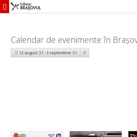
iubescbraşovul.ro
Calendar evenimente
Calendar de evenimente în Brașo
12 august '21 - 3 septembrie '21