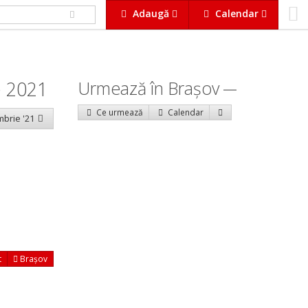
Adaugă
Calendar
e 2021
Urmează în Braşov
Ce urmează
Calendar
mbrie '21
t
Brașov