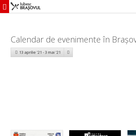
iubescbraşovul.ro
Calendar evenimente
Calendar de evenimente în Brașov
13 aprilie '21 - 3 mai '21