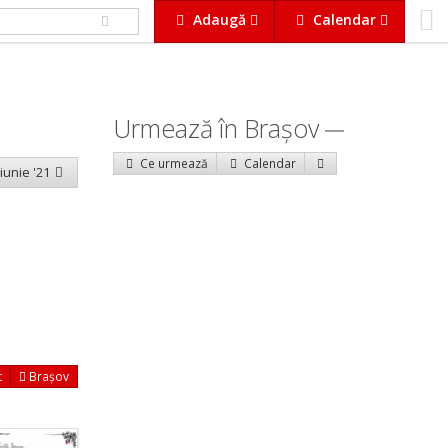
Adaugă
Calendar
Urmează în Braşov
Ce urmează
Calendar
 iunie '21
t
Brașov