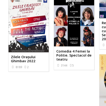
Re
cu
cu
Se
20
Comedia 4 Femei la
Politie. Spectacol de
Zilele Orașului
teatru
Ghimbav 2022
3144
5
8189
2