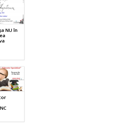
șa NU în
rea
va
tor
ANC