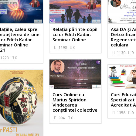
lațiile, calea spre
Relația părinte-copil
Așa DA și A
noașterea de sine
cu dr Edith Kadar.
Detoxifica
 dr.Edith Kadar.
Seminar Online
Regenerati
minar Online
celulara
1198
0
21
1130
0
1223
0
Curs Online cu
Curs Educa
Marius Spiridon
Specializat
Vindecarea
Acreditat 
conștiinței colective
1358
0
994
0