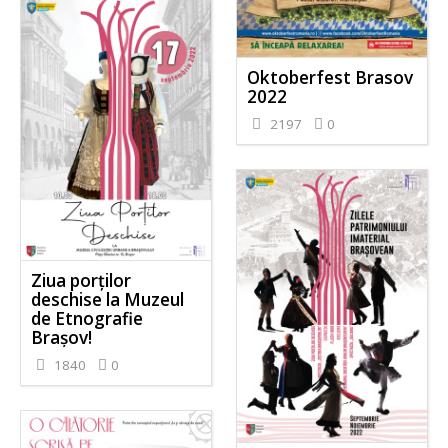
Oktoberfest Brasov
2022
2197
0
Ziua porților
deschise la Muzeul
de Etnografie
Brașov!
1840
0