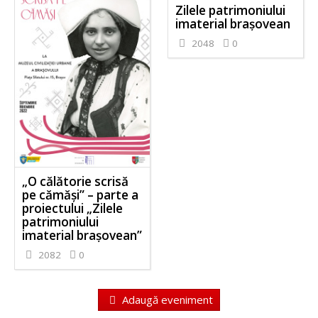
Zilele patrimoniului
imaterial brașovean
2048
0
„O călătorie scrisă
pe cămăși” – parte a
proiectului „Zilele
patrimoniului
imaterial brașovean”
2082
0
Adaugă eveniment