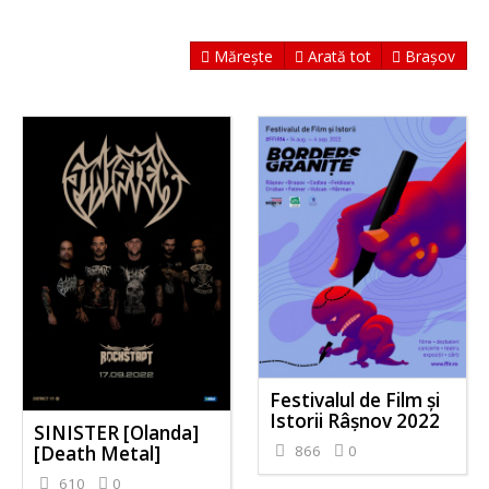
Mărește
Arată tot
Brașov
Festivalul de Film şi
Istorii Râşnov 2022
SINISTER [Olanda]
[Death Metal]
866
0
610
0