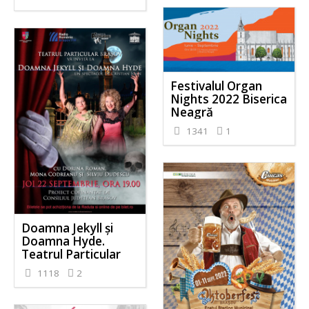
Festivalul Organ
Nights 2022 Biserica
Neagră
1341
1
Doamna Jekyll și
Doamna Hyde.
Teatrul Particular
1118
2