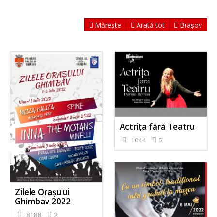
Mărește
Arată tot
Brașov
Actrița fără Teatru
1044
5
Zilele Orașului
Ghimbav 2022
8188
2