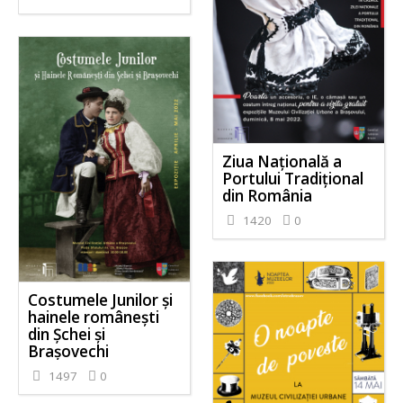
Ziua Națională a
Portului Tradițional
din România
1420
0
Costumele Junilor și
hainele românești
din Șchei și
Brașovechi
1497
0