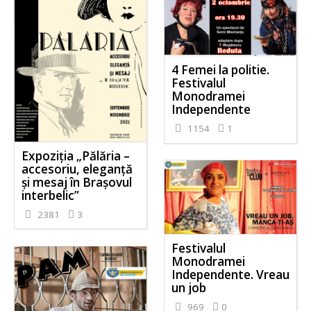
4 Femei la politie.
Festivalul
Monodramei
Independente
1154
1
Expoziția „Pălăria –
accesoriu, eleganță
și mesaj în Brașovul
interbelic”
2381
3
Festivalul
Monodramei
Independente. Vreau
un job
969
0