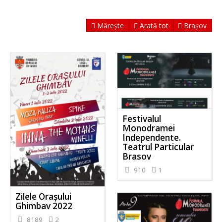
Mărește
Arată tot
Brașov
Festivalul
Monodramei
Independente.
Teatrul Particular
Brasov
910
1
Zilele Orașului
Ghimbav 2022
8189
2