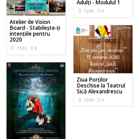
Adulți - Modulul 1
1254
0
Atelier de Vision
Board - Stabilește-ți
intențiile pentru
2020
1123
0
Ziua Porților
Deschise la Teatrul
Sică Alexandrescu
1233
0