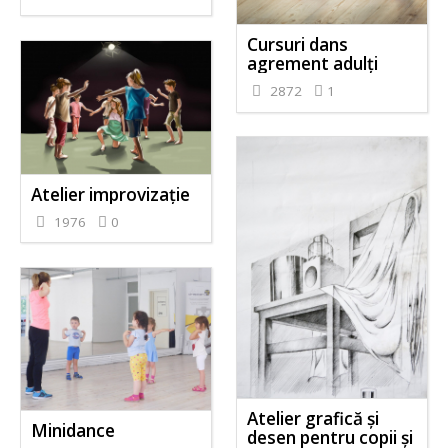
Cursuri dans
agrement adulți
2872
1
Atelier improvizație
1976
0
Atelier grafică și
Minidance
desen pentru copii și