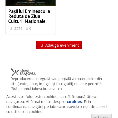
Pașii lui Eminescu la
Reduta de Ziua
Culturii Naționale
2276
0
Adaugă eveniment
Reproducerea integrală sau parţială a materialelor din
site (texte, date, imagini şi fotografii) nu este permisă
fără acordul iubescbrasovul.ro
Acest site foloseşte cookies, care îţi îmbunătăţesc
Termeni şi condiţii
Contact
Despre proiect
FAQ
navigarea. Află mai multe despre
cookies
. Prin
Cookies
Publicitate
continuarea navigării pe iubescbrasovul.ro eşti de acord
© 2026 iubescbrasovul.ro
cu utilizarea cookies.
× Accept