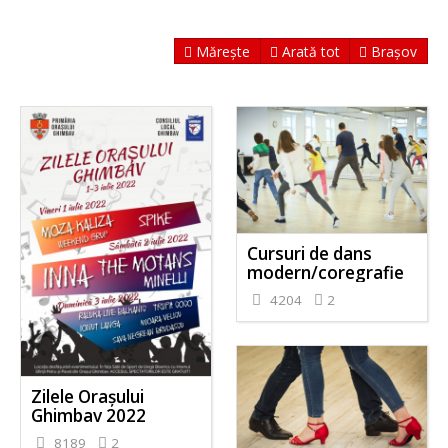
Mărește
Arată tot
Brașov
Cursuri de dans
modern/coregrafie
4204
2
Zilele Orașului
Ghimbav 2022
8189
2