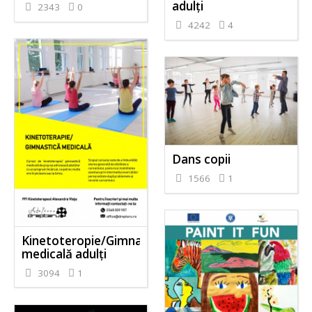
adulți
2343
0
4242
4
Dans copii
1566
1
Kinetoteropie/Gimnastică
medicală adulți
3094
1