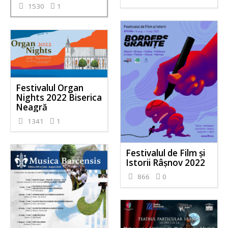
1530
1
Festivalul Organ
Nights 2022 Biserica
Neagră
1341
1
Festivalul de Film şi
Istorii Râşnov 2022
866
0