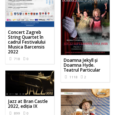
Concert Zagreb
String Quartet în
cadrul Festivalului
Musica Barcensis
2022
718
0
Doamna Jekyll și
Doamna Hyde.
Teatrul Particular
1118
2
Jazz at Bran Castle
2022, ediția IX
899
0