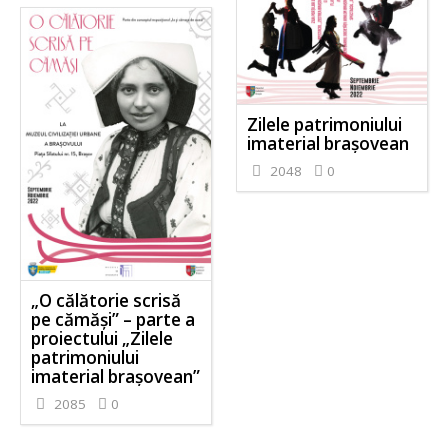
Zilele patrimoniului
imaterial brașovean
2048
0
„O călătorie scrisă
pe cămăși” – parte a
proiectului „Zilele
patrimoniului
imaterial brașovean”
2085
0