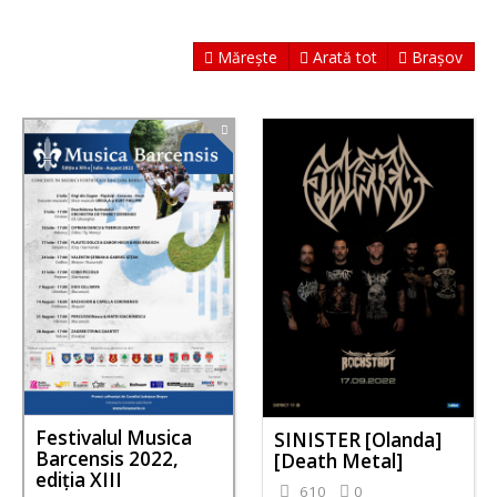
Mărește
Arată tot
Brașov
Festivalul Musica
SINISTER [Olanda]
Barcensis 2022,
[Death Metal]
ediţia XIII
610
0