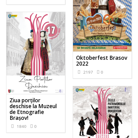
Oktoberfest Brasov
2022
2197
0
Ziua porților
deschise la Muzeul
de Etnografie
Brașov!
1840
0